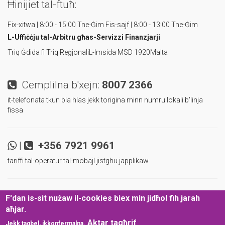
Ħinijiet tal-ftuħ:
Fix-xitwa | 8:00 - 15:00 Tne-Ġim
Fis-sajf | 8:00 - 13:00 Tne-Ġim
L-Uffiċċju tal-Arbitru
għas-Servizzi Finanzjarji
Triq Ġdida fi Triq Reġjonali
L-Imsida MSD 1920
Malta
Cemplilna b'xejn:
8007 2366
it-telefonata tkun bla hlas jekk torigina minn numru lokali b'linja
fissa
|
+356 7921 9961
tariffi tal-operatur tal-mobajl jistghu japplikaw
|
|
Ibqa' aggornat u infurmat!
F'dan is-sit nużaw il-cookies biex min jidħol fih jarah
aħjar.
Politika tal-Protezzjoni tad-Data
Dikjarazzjoni ta’ Aċċessibbiltà
©
Aktar tagħrif
Jekk taqbel, ikkonfermalna.