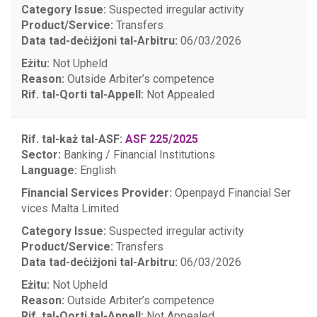
Category Issue:
Suspected irregular activity
Product/Service:
Transfers
Data tad-deċiżjoni tal-Arbitru:
06/03/2026
Eżitu:
Not Upheld
Reason:
Outside Arbiter’s competence
Rif. tal-Qorti tal-Appell:
Not Appealed
Rif. tal-każ tal-ASF:
ASF 225/2025
Sector:
Banking / Financial Institutions
Language:
English
Financial Services Provider:
Openpayd Financial Ser
vices Malta Limited
Category Issue:
Suspected irregular activity
Product/Service:
Transfers
Data tad-deċiżjoni tal-Arbitru:
06/03/2026
Eżitu:
Not Upheld
Reason:
Outside Arbiter’s competence
Rif. tal-Qorti tal-Appell:
Not Appealed