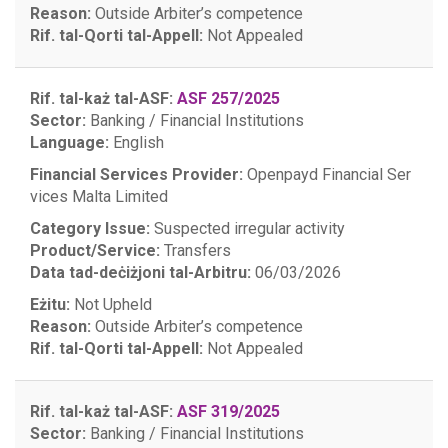
Reason:
Outside Arbiter’s competence
Rif. tal-Qorti tal-Appell:
Not Appealed
Rif. tal-każ tal-ASF:
ASF 257/2025
Sector:
Banking / Financial Institutions
Language:
English
Financial Services Provider:
Openpayd Financial Ser
vices Malta Limited
Category Issue:
Suspected irregular activity
Product/Service:
Transfers
Data tad-deċiżjoni tal-Arbitru:
06/03/2026
Eżitu:
Not Upheld
Reason:
Outside Arbiter’s competence
Rif. tal-Qorti tal-Appell:
Not Appealed
Rif. tal-każ tal-ASF:
ASF 319/2025
Sector:
Banking / Financial Institutions