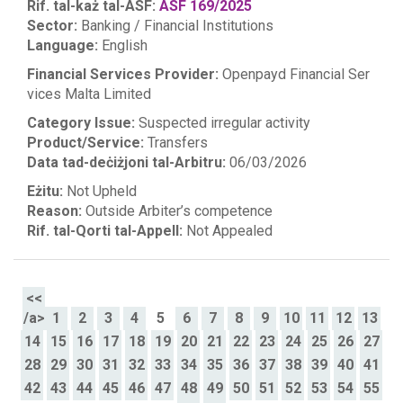
Rif. tal-każ tal-ASF:
ASF 169/2025
Sector:
Banking / Financial Institutions
Language:
English
Financial Services Provider:
Openpayd Financial Ser
vices Malta Limited
Category Issue:
Suspected irregular activity
Product/Service:
Transfers
Data tad-deċiżjoni tal-Arbitru:
06/03/2026
Eżitu:
Not Upheld
Reason:
Outside Arbiter’s competence
Rif. tal-Qorti tal-Appell:
Not Appealed
<<
/a>
1
2
3
4
5
6
7
8
9
10
11
12
13
14
15
16
17
18
19
20
21
22
23
24
25
26
27
28
29
30
31
32
33
34
35
36
37
38
39
40
41
42
43
44
45
46
47
48
49
50
51
52
53
54
55