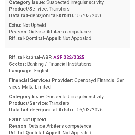
Category Issue:
Suspected irregular activity
Product/Service:
Transfers
Data tad-deċiżjoni tal-Arbitru:
06/03/2026
Eżitu:
Not Upheld
Reason:
Outside Arbiter’s competence
Rif. tal-Qorti tal-Appell:
Not Appealed
Rif. tal-każ tal-ASF:
ASF 222/2025
Sector:
Banking / Financial Institutions
Language:
English
Financial Services Provider:
Openpayd Financial Ser
vices Malta Limited
Category Issue:
Suspected irregular activity
Product/Service:
Transfers
Data tad-deċiżjoni tal-Arbitru:
06/03/2026
Eżitu:
Not Upheld
Reason:
Outside Arbiter’s competence
Rif. tal-Qorti tal-Appell:
Not Appealed