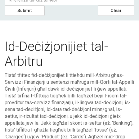
Submit
Clear
Id-Deċiżjonijiet tal-
Arbitru
Tista' tfittex fid-deċiżjonijiet li ttieħdu mill-Arbitru għas-
Servizzi Finanzjarji u sentenzi maħruġa mill-Qorti tal-Appelli
Ċivili (Inferjuri) għal dawk id-deċiżjonijiet li ġew appellati.
Tista' tirfina t-tfittxija tiegħek billi tagħzel bejn l-isem tal-
provditur tas-servizz finanzjarju, il-lingwa tad-deċiżjoni, is-
sena tad-deċiżjoni, id-data tad-deċiżjoni minn/għal, is-
settur, ir-riżultat tad-deċiżjoni, u jekk id-deċiżjoni ġietx
appellata jew le. Jekk tagħżel skont is-settur (eż. 'Banking'),
tista' tiffiltra l-għażla tiegħek billi tagħżel 'Issue' (eż.
'Charges') u/jew 'Product' (eż. 'Cards'). Agħżel mid-'drop