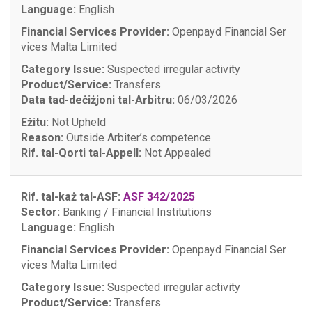
Language:
English
Financial Services Provider:
Openpayd Financial Ser
vices Malta Limited
Category Issue:
Suspected irregular activity
Product/Service:
Transfers
Data tad-deċiżjoni tal-Arbitru:
06/03/2026
Eżitu:
Not Upheld
Reason:
Outside Arbiter’s competence
Rif. tal-Qorti tal-Appell:
Not Appealed
Rif. tal-każ tal-ASF:
ASF 342/2025
Sector:
Banking / Financial Institutions
Language:
English
Financial Services Provider:
Openpayd Financial Ser
vices Malta Limited
Category Issue:
Suspected irregular activity
Product/Service:
Transfers