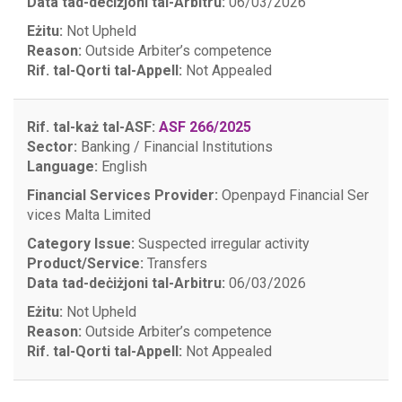
Data tad-deċiżjoni tal-Arbitru:
06/03/2026
Eżitu:
Not Upheld
Reason:
Outside Arbiter’s competence
Rif. tal-Qorti tal-Appell:
Not Appealed
Rif. tal-każ tal-ASF:
ASF 266/2025
Sector:
Banking / Financial Institutions
Language:
English
Financial Services Provider:
Openpayd Financial Ser
vices Malta Limited
Category Issue:
Suspected irregular activity
Product/Service:
Transfers
Data tad-deċiżjoni tal-Arbitru:
06/03/2026
Eżitu:
Not Upheld
Reason:
Outside Arbiter’s competence
Rif. tal-Qorti tal-Appell:
Not Appealed