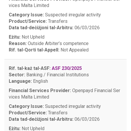
vices Malta Limited
Category Issue:
Suspected irregular activity
Product/Service:
Transfers
Data tad-deċiżjoni tal-Arbitru:
06/03/2026
Eżitu:
Not Upheld
Reason:
Outside Arbiter’s competence
Rif. tal-Qorti tal-Appell:
Not Appealed
Rif. tal-każ tal-ASF:
ASF 230/2025
Sector:
Banking / Financial Institutions
Language:
English
Financial Services Provider:
Openpayd Financial Ser
vices Malta Limited
Category Issue:
Suspected irregular activity
Product/Service:
Transfers
Data tad-deċiżjoni tal-Arbitru:
06/03/2026
Eżitu:
Not Upheld