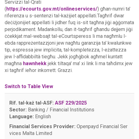
Servizzi tal-Qrati
(
https://ecourts.gov.mt/onlineservices/
) għan-numri ta'
riferenza u s-sentenzi tal-każijiet appellati.Tagħrif dwar
deċiżjonijiet appellati li jidher fuq is-sit tagħna jiġi aġġornata
perjodikament. Madankollu, dan it-tagħrif għandu dejjem jiġi
ċċekkjat mal-websajt tal-eCourtsperess li ma nagħmlu l-
ebda rappreżentazzjoni jew nagħtu garanzija ta' kwalunkwe
tip, espressa jew impliċita, tal-kompletezza, l-eżattezza
jew l-affidabbiltà tiegħu.
Jekk jogħġbok agħmel kuntatt
magħna
hawnhekk
jekk tiltaqa' ma' xi link li ma taħdimx jew
xi tagħrif ieħor inkorrett. Grazzi.
Switch to Table View
Rif. tal-każ tal-ASF:
ASF 229/2025
Sector:
Banking / Financial Institutions
Language:
English
Financial Services Provider:
Openpayd Financial Ser
vices Malta Limited