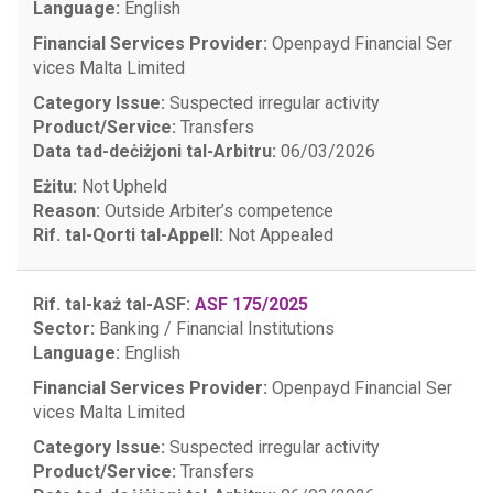
Language:
English
Financial Services Provider:
Openpayd Financial Ser
vices Malta Limited
Category Issue:
Suspected irregular activity
Product/Service:
Transfers
Data tad-deċiżjoni tal-Arbitru:
06/03/2026
Eżitu:
Not Upheld
Reason:
Outside Arbiter’s competence
Rif. tal-Qorti tal-Appell:
Not Appealed
Rif. tal-każ tal-ASF:
ASF 175/2025
Sector:
Banking / Financial Institutions
Language:
English
Financial Services Provider:
Openpayd Financial Ser
vices Malta Limited
Category Issue:
Suspected irregular activity
Product/Service:
Transfers