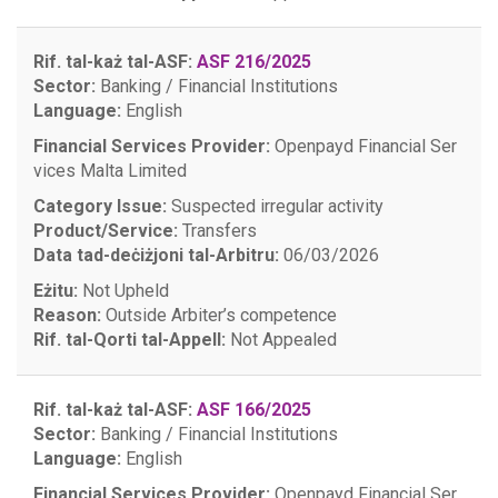
Rif. tal-każ tal-ASF:
ASF 216/2025
Sector:
Banking / Financial Institutions
Language:
English
Financial Services Provider:
Openpayd Financial Ser
vices Malta Limited
Category Issue:
Suspected irregular activity
Product/Service:
Transfers
Data tad-deċiżjoni tal-Arbitru:
06/03/2026
Eżitu:
Not Upheld
Reason:
Outside Arbiter’s competence
Rif. tal-Qorti tal-Appell:
Not Appealed
Rif. tal-każ tal-ASF:
ASF 166/2025
Sector:
Banking / Financial Institutions
Language:
English
Financial Services Provider:
Openpayd Financial Ser