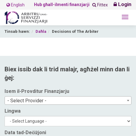
Login
Hub għall-ilmenti finanzjarji
English
Fittex
Togg
navig
Tinsab hawn:
Daħla
Decisions of The Arbiter
Biex issib dak li trid malajr, agħżel minn dan li
ġej:
Isem il-Provditur Finanzjarju
- Select Provider -
Lingwa
Data tad-Deċiżjoni