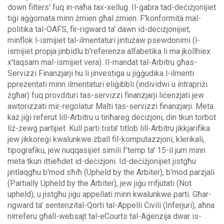
down filters' fuq in-naħa tax-xellug.
Il-ġabra tad-deċiżjonijiet
tiġi aġġornata minn żmien għal żmien. F'konformità mal-
politika tal-OAFS, fir-rigward ta' dawn id-deċiżjonijiet,
minflok l-ismijiet tal-ilmentaturi jintużaw psewdonimi (l-
ismijiet propja jinbidlu b'referenza alfabetika li ma jkollhiex
x'taqsam mal-ismijiet vera).
Il-mandat tal-Arbitru għas-
Servizzi Finanzjarji hu li jinvestiga u jiġġudika l-ilmenti
ppreżentati minn ilmentaturi eliġibbli (individwi u intrapriżi
żgħar) fuq provdituri tas-servizzi finanzjarji liċenzjati jew
awtorizzati mir-regolatur Malti tas-servizzi finanzjarji. Meta
każ jiġi referut lill-Arbitru u tinħareġ deċiżjoni, din tkun torbot
liż-żewġ partijiet.
Kull parti tista' titlob lill-Arbitru jikkjarifika
jew jikkoreġi kwalunkwe żball fil-komputazzjoni, klerikali,
tipografiku, jew nuqqasijiet simili f'temp ta' 15-il jum minn
meta tkun ittieħdet id-deċiżjoni. Id-deċiżjonijiet jistgħu
jintlaqgħu b'mod sħiħ (Upheld by the Arbiter), b'mod parzjali
(Partially Upheld by the Arbiter), jew jiġu rrifjutati (Not
upheld), u jistgħu jiġu appellati minn kwalunkwe parti.
Għar-
rigward ta' sentenzital-Qorti tal-Appelli Ċivili (Inferjuri), aħna
nirreferu għall-websajt tal-eCourts tal-Aġenzija dwar is-