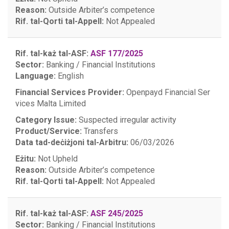
Reason:
Outside Arbiter’s competence
Rif. tal-Qorti tal-Appell:
Not Appealed
Rif. tal-każ tal-ASF:
ASF 177/2025
Sector:
Banking / Financial Institutions
Language:
English
Financial Services Provider:
Openpayd Financial Ser
vices Malta Limited
Category Issue:
Suspected irregular activity
Product/Service:
Transfers
Data tad-deċiżjoni tal-Arbitru:
06/03/2026
Eżitu:
Not Upheld
Reason:
Outside Arbiter’s competence
Rif. tal-Qorti tal-Appell:
Not Appealed
Rif. tal-każ tal-ASF:
ASF 245/2025
Sector:
Banking / Financial Institutions