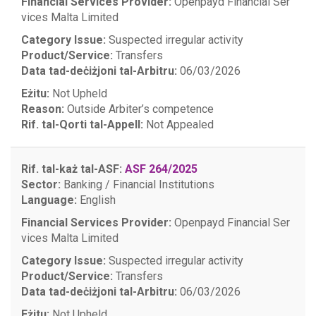
Financial Services Provider:
Openpayd Financial Ser
vices Malta Limited
Category Issue:
Suspected irregular activity
Product/Service:
Transfers
Data tad-deċiżjoni tal-Arbitru:
06/03/2026
Eżitu:
Not Upheld
Reason:
Outside Arbiter’s competence
Rif. tal-Qorti tal-Appell:
Not Appealed
Rif. tal-każ tal-ASF:
ASF 264/2025
Sector:
Banking / Financial Institutions
Language:
English
Financial Services Provider:
Openpayd Financial Ser
vices Malta Limited
Category Issue:
Suspected irregular activity
Product/Service:
Transfers
Data tad-deċiżjoni tal-Arbitru:
06/03/2026
Eżitu:
Not Upheld