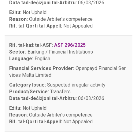
Data tad-deċiżjoni tal-Arbitru:
06/03/2026
Eżitu:
Not Upheld
Reason:
Outside Arbiter’s competence
Rif. tal-Qorti tal-Appell:
Not Appealed
Rif. tal-każ tal-ASF:
ASF 296/2025
Sector:
Banking / Financial Institutions
Language:
English
Financial Services Provider:
Openpayd Financial Ser
vices Malta Limited
Category Issue:
Suspected irregular activity
Product/Service:
Transfers
Data tad-deċiżjoni tal-Arbitru:
06/03/2026
Eżitu:
Not Upheld
Reason:
Outside Arbiter’s competence
Rif. tal-Qorti tal-Appell:
Not Appealed