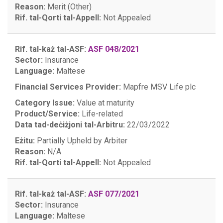
Reason:
Merit (Other)
Rif. tal-Qorti tal-Appell:
Not Appealed
Rif. tal-każ tal-ASF:
ASF 048/2021
Sector:
Insurance
Language:
Maltese
Financial Services Provider:
Mapfre MSV Life plc
Category Issue:
Value at maturity
Product/Service:
Life-related
Data tad-deċiżjoni tal-Arbitru:
22/03/2022
Eżitu:
Partially Upheld by Arbiter
Reason:
N/A
Rif. tal-Qorti tal-Appell:
Not Appealed
Rif. tal-każ tal-ASF:
ASF 077/2021
Sector:
Insurance
Language:
Maltese