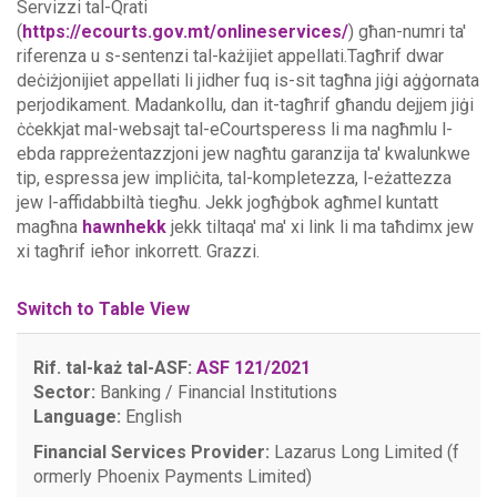
Servizzi tal-Qrati
(
https://ecourts.gov.mt/onlineservices/
) għan-numri ta'
riferenza u s-sentenzi tal-każijiet appellati.Tagħrif dwar
deċiżjonijiet appellati li jidher fuq is-sit tagħna jiġi aġġornata
perjodikament. Madankollu, dan it-tagħrif għandu dejjem jiġi
ċċekkjat mal-websajt tal-eCourtsperess li ma nagħmlu l-
ebda rappreżentazzjoni jew nagħtu garanzija ta' kwalunkwe
tip, espressa jew impliċita, tal-kompletezza, l-eżattezza
jew l-affidabbiltà tiegħu.
Jekk jogħġbok agħmel kuntatt
magħna
hawnhekk
jekk tiltaqa' ma' xi link li ma taħdimx jew
xi tagħrif ieħor inkorrett. Grazzi.
Switch to Table View
Rif. tal-każ tal-ASF:
ASF 121/2021
Sector:
Banking / Financial Institutions
Language:
English
Financial Services Provider:
Lazarus Long Limited (f
ormerly Phoenix Payments Limited)