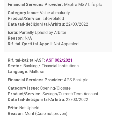
Financial Services Provider:
Mapfre MSV Life plc
Category Issue:
Value at maturity
Product/Service:
Life-related
Data tad-deċiżjoni tal-Arbitru:
22/03/2022
Eżitu:
Partially Upheld by Arbiter
Reason:
N/A
Rif. tal-Qorti tal-Appell:
Not Appealed
Rif. tal-każ tal-ASF:
ASF 082/2021
Sector:
Banking / Financial Institutions
Language:
Maltese
Financial Services Provider:
APS Bank plc
Category Issue:
Opening/Closure
Product/Service:
Savings/Current/Term Account
Data tad-deċiżjoni tal-Arbitru:
22/03/2022
Eżitu:
Not Upheld
Reason:
Merit (Case not proven)