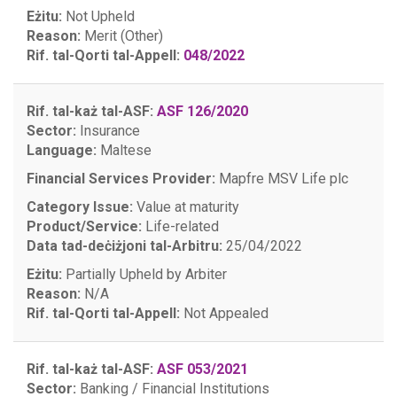
Eżitu:
Not Upheld
Reason:
Merit (Other)
Rif. tal-Qorti tal-Appell:
048/2022
Rif. tal-każ tal-ASF:
ASF 126/2020
Sector:
Insurance
Language:
Maltese
Financial Services Provider:
Mapfre MSV Life plc
Category Issue:
Value at maturity
Product/Service:
Life-related
Data tad-deċiżjoni tal-Arbitru:
25/04/2022
Eżitu:
Partially Upheld by Arbiter
Reason:
N/A
Rif. tal-Qorti tal-Appell:
Not Appealed
Rif. tal-każ tal-ASF:
ASF 053/2021
Sector:
Banking / Financial Institutions