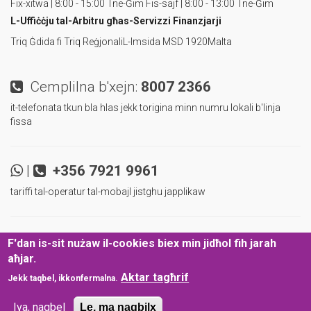
Fix-xitwa | 8:00 - 15:00 Tne-Ġim
Fis-sajf | 8:00 - 13:00 Tne-Ġim
L-Uffiċċju tal-Arbitru
għas-Servizzi Finanzjarji
Triq Ġdida fi Triq Reġjonali
L-Imsida MSD 1920
Malta
Cemplilna b'xejn:
8007 2366
it-telefonata tkun bla hlas jekk torigina minn numru lokali b'linja
fissa
|
+356 7921 9961
tariffi tal-operatur tal-mobajl jistghu japplikaw
|
|
Ibqa' aggornat u infurmat!
F'dan is-sit nużaw il-cookies biex min jidħol fih jarah
aħjar.
Politika tal-Protezzjoni tad-Data
Dikjarazzjoni ta’ Aċċessibbiltà
©
Aktar tagħrif
Jekk taqbel, ikkonfermalna.
2024
L-Arbitru għas-Servizzi Finanzjarji
.
Iva, naqbel
Le, ma naqbilx