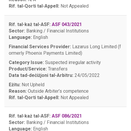
Rif. tal-Qorti tal-Appell:
Not Appealed
Rif. tal-każ tal-ASF:
ASF 043/2021
Sector:
Banking / Financial Institutions
Language:
English
Financial Services Provider:
Lazarus Long Limited (f
ormerly Phoenix Payments Limited)
Category Issue:
Suspected irregular activity
Product/Service:
Transfers
Data tad-deċiżjoni tal-Arbitru:
24/05/2022
Eżitu:
Not Upheld
Reason:
Outside Arbiter’s competence
Rif. tal-Qorti tal-Appell:
Not Appealed
Rif. tal-każ tal-ASF:
ASF 086/2021
Sector:
Banking / Financial Institutions
Language:
English