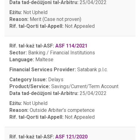
Data tad-deċiżjoni tal-Arbitru:
25/04/2022
Eżitu:
Not Upheld
Reason:
Merit (Case not proven)
Rif. tal-Qorti tal-Appell:
Not Appealed
Rif. tal-każ tal-ASF:
ASF 114/2021
Sector:
Banking / Financial Institutions
Language:
Maltese
Financial Services Provider:
Satabank p.l.c.
Category Issue:
Delays
Product/Service:
Savings/Current/Term Account
Data tad-deċiżjoni tal-Arbitru:
25/04/2022
Eżitu:
Not Upheld
Reason:
Outside Arbiter’s competence
Rif. tal-Qorti tal-Appell:
Not Appealed
Rif. tal-każ tal-ASF:
ASF 121/2020