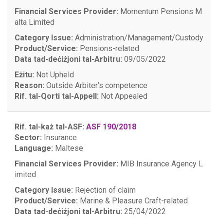
Financial Services Provider:
Momentum Pensions M
alta Limited
Category Issue:
Administration/Management/Custody
Product/Service:
Pensions-related
Data tad-deċiżjoni tal-Arbitru:
09/05/2022
Eżitu:
Not Upheld
Reason:
Outside Arbiter’s competence
Rif. tal-Qorti tal-Appell:
Not Appealed
Rif. tal-każ tal-ASF:
ASF 190/2018
Sector:
Insurance
Language:
Maltese
Financial Services Provider:
MIB Insurance Agency L
imited
Category Issue:
Rejection of claim
Product/Service:
Marine & Pleasure Craft-related
Data tad-deċiżjoni tal-Arbitru:
25/04/2022