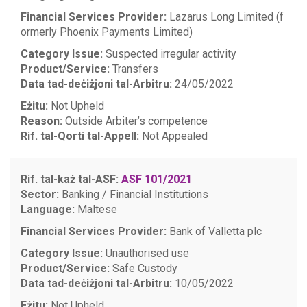
Financial Services Provider:
Lazarus Long Limited (f
ormerly Phoenix Payments Limited)
Category Issue:
Suspected irregular activity
Product/Service:
Transfers
Data tad-deċiżjoni tal-Arbitru:
24/05/2022
Eżitu:
Not Upheld
Reason:
Outside Arbiter’s competence
Rif. tal-Qorti tal-Appell:
Not Appealed
Rif. tal-każ tal-ASF:
ASF 101/2021
Sector:
Banking / Financial Institutions
Language:
Maltese
Financial Services Provider:
Bank of Valletta plc
Category Issue:
Unauthorised use
Product/Service:
Safe Custody
Data tad-deċiżjoni tal-Arbitru:
10/05/2022
Eżitu:
Not Upheld