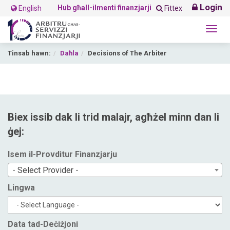
Login
Hub għall-ilmenti finanzjarji
English
Fittex
Togg
navig
Tinsab hawn:
Daħla
Decisions of The Arbiter
Biex issib dak li trid malajr, agħżel minn dan li
ġej:
Isem il-Provditur Finanzjarju
- Select Provider -
Lingwa
Data tad-Deċiżjoni