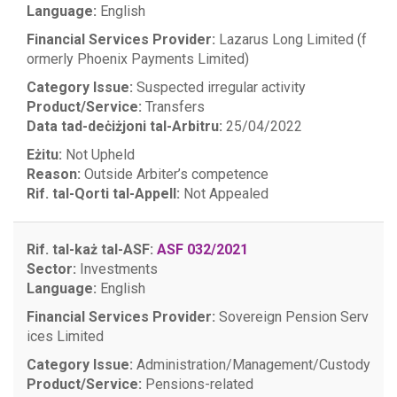
Language:
English
Financial Services Provider:
Lazarus Long Limited (f
ormerly Phoenix Payments Limited)
Category Issue:
Suspected irregular activity
Product/Service:
Transfers
Data tad-deċiżjoni tal-Arbitru:
25/04/2022
Eżitu:
Not Upheld
Reason:
Outside Arbiter’s competence
Rif. tal-Qorti tal-Appell:
Not Appealed
Rif. tal-każ tal-ASF:
ASF 032/2021
Sector:
Investments
Language:
English
Financial Services Provider:
Sovereign Pension Serv
ices Limited
Category Issue:
Administration/Management/Custody
Product/Service:
Pensions-related