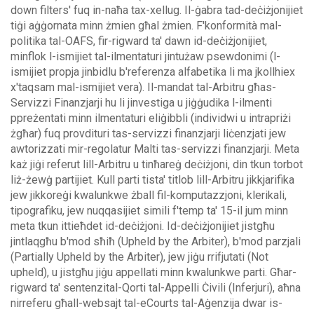
down filters' fuq in-naħa tax-xellug.
Il-ġabra tad-deċiżjonijiet
tiġi aġġornata minn żmien għal żmien. F'konformità mal-
politika tal-OAFS, fir-rigward ta' dawn id-deċiżjonijiet,
minflok l-ismijiet tal-ilmentaturi jintużaw psewdonimi (l-
ismijiet propja jinbidlu b'referenza alfabetika li ma jkollhiex
x'taqsam mal-ismijiet vera).
Il-mandat tal-Arbitru għas-
Servizzi Finanzjarji hu li jinvestiga u jiġġudika l-ilmenti
ppreżentati minn ilmentaturi eliġibbli (individwi u intrapriżi
żgħar) fuq provdituri tas-servizzi finanzjarji liċenzjati jew
awtorizzati mir-regolatur Malti tas-servizzi finanzjarji. Meta
każ jiġi referut lill-Arbitru u tinħareġ deċiżjoni, din tkun torbot
liż-żewġ partijiet.
Kull parti tista' titlob lill-Arbitru jikkjarifika
jew jikkoreġi kwalunkwe żball fil-komputazzjoni, klerikali,
tipografiku, jew nuqqasijiet simili f'temp ta' 15-il jum minn
meta tkun ittieħdet id-deċiżjoni. Id-deċiżjonijiet jistgħu
jintlaqgħu b'mod sħiħ (Upheld by the Arbiter), b'mod parzjali
(Partially Upheld by the Arbiter), jew jiġu rrifjutati (Not
upheld), u jistgħu jiġu appellati minn kwalunkwe parti.
Għar-
rigward ta' sentenzital-Qorti tal-Appelli Ċivili (Inferjuri), aħna
nirreferu għall-websajt tal-eCourts tal-Aġenzija dwar is-