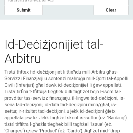
Submit
Clear
Id-Deċiżjonijiet tal-
Arbitru
Tista' tfittex fid-deċiżjonijiet li ttieħdu mill-Arbitru għas-
Servizzi Finanzjarji u sentenzi maħruġa mill-Qorti tal-Appelli
Ċivili (Inferjuri) għal dawk id-deċiżjonijiet li ġew appellati.
Tista' tirfina t-tfittxija tiegħek billi tagħzel bejn l-isem tal-
provditur tas-servizz finanzjarju, il-lingwa tad-deċiżjoni, is-
sena tad-deċiżjoni, id-data tad-deċiżjoni minn/għal, is-
settur, ir-riżultat tad-deċiżjoni, u jekk id-deċiżjoni ġietx
appellata jew le. Jekk tagħżel skont is-settur (eż. 'Banking'),
tista' tiffiltra l-għażla tiegħek billi tagħżel 'Issue' (eż.
'Charges') u/jew 'Product' (eż. 'Cards'). Agħżel mid-'drop