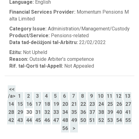
Language:
English
Financial Services Provider:
Momentum Pensions M
alta Limited
Category Issue:
Administration/Management/Custody
Product/Service:
Pensions-related
Data tad-deċiżjoni tal-Arbitru:
22/02/2022
Eżitu:
Not Upheld
Reason:
Outside Arbiter’s competence
Rif. tal-Qorti tal-Appell:
Not Appealed
<<
/a>
1
2
3
4
5
6
7
8
9
10
11
12
13
14
15
16
17
18
19
20
21
22
23
24
25
26
27
28
29
30
31
32
33
34
35
36
37
38
39
40
41
42
43
44
45
46
47
48
49
50
51
52
53
54
55
56
>