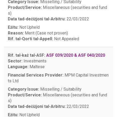
Category Issue:
Misselling / Suitability
Product/Service:
Miscellaneous (securities and fund
s)
Data tad-deċiżjoni tal-Arbitru:
22/03/2022
Eżitu:
Not Upheld
Reason:
Merit (Case not proven)
Rif. tal-Qorti tal-Appell:
Not Appealed
Rif. tal-każ tal-ASF:
ASF 039/2020 & ASF 040/2020
Sector:
Investments
Language:
Maltese
Financial Services Provider:
MPM Capital Investmen
ts Ltd
Category Issue:
Misselling / Suitability
Product/Service:
Miscellaneous (securities and fund
s)
Data tad-deċiżjoni tal-Arbitru:
22/03/2022
Eżitu:
Not Upheld