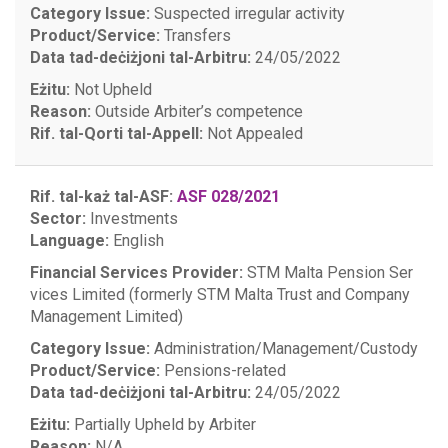
Category Issue:
Suspected irregular activity
Product/Service:
Transfers
Data tad-deċiżjoni tal-Arbitru:
24/05/2022
Eżitu:
Not Upheld
Reason:
Outside Arbiter’s competence
Rif. tal-Qorti tal-Appell:
Not Appealed
Rif. tal-każ tal-ASF:
ASF 028/2021
Sector:
Investments
Language:
English
Financial Services Provider:
STM Malta Pension Ser
vices Limited (formerly STM Malta Trust and Company
Management Limited)
Category Issue:
Administration/Management/Custody
Product/Service:
Pensions-related
Data tad-deċiżjoni tal-Arbitru:
24/05/2022
Eżitu:
Partially Upheld by Arbiter
Reason:
N/A