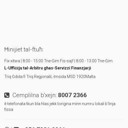
Ħinijiet tal-ftuħ:
Fix-xitwa | 8:00 - 15:00 Tne-Ġim
Fis-sajf | 8:00 - 13:00 Tne-Ġim
L-Uffiċċju tal-Arbitru
għas-Servizzi Finanzjarji
Triq Ġdida fi Triq Reġjonali
L-Imsida MSD 1920
Malta
Cemplilna b'xejn:
8007 2366
it-telefonata tkun bla hlas jekk torigina minn numru lokali b'linja
fissa