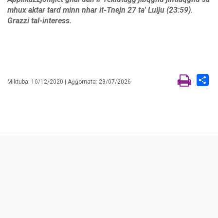
mhux aktar tard minn nhar it-Tnejn 27 ta' Lulju (23:59).
Grazzi tal-interess.
Sh
Miktuba: 10/12/2020 | Aġġornata: 23/07/2026