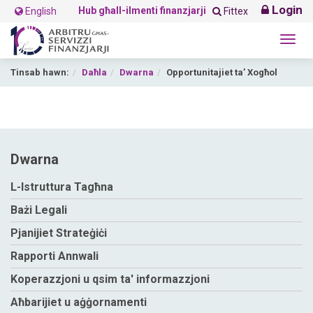
Login
Hub għall-ilmenti finanzjarji
English
Fittex
Togg
navig
Tinsab hawn:
Daħla
Dwarna
Opportunitajiet ta’ Xogħol
Dwarna
L-Istruttura Tagħna
Bażi Legali
Pjanijiet Strateġiċi
Rapporti Annwali
Koperazzjoni u qsim ta' informazzjoni
Aħbarijiet u aġġornamenti