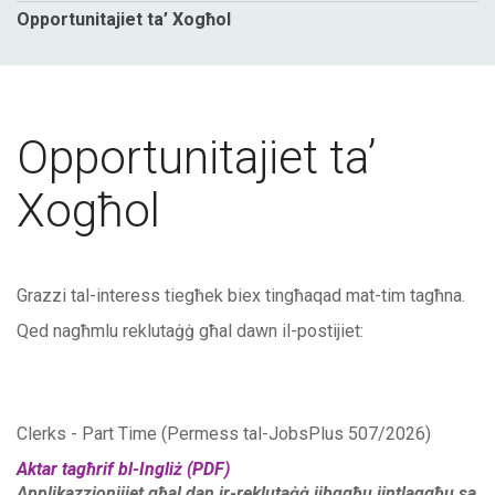
Opportunitajiet ta’ Xogħol
Opportunitajiet ta’
Xogħol
Grazzi tal-interess tiegħek biex tingħaqad mat-tim tagħna.
Qed nagħmlu reklutaġġ għal dawn il-postijiet:
Clerks - Part Time (Permess tal-JobsPlus 507/2026)
Aktar tagħrif bl-Ingliż (PDF)
Applikazzjonijiet għal dan ir-reklutaġġ jibqgħu jintlaqgħu sa