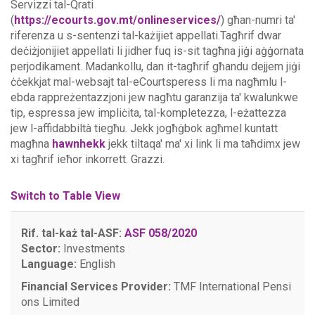
Servizzi tal-Qrati
(
https://ecourts.gov.mt/onlineservices/
) għan-numri ta'
riferenza u s-sentenzi tal-każijiet appellati.Tagħrif dwar
deċiżjonijiet appellati li jidher fuq is-sit tagħna jiġi aġġornata
perjodikament. Madankollu, dan it-tagħrif għandu dejjem jiġi
ċċekkjat mal-websajt tal-eCourtsperess li ma nagħmlu l-
ebda rappreżentazzjoni jew nagħtu garanzija ta' kwalunkwe
tip, espressa jew impliċita, tal-kompletezza, l-eżattezza
jew l-affidabbiltà tiegħu.
Jekk jogħġbok agħmel kuntatt
magħna
hawnhekk
jekk tiltaqa' ma' xi link li ma taħdimx jew
xi tagħrif ieħor inkorrett. Grazzi.
Switch to Table View
Rif. tal-każ tal-ASF:
ASF 058/2020
Sector:
Investments
Language:
English
Financial Services Provider:
TMF International Pensi
ons Limited