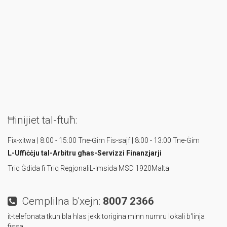
Ħinijiet tal-ftuħ:
Fix-xitwa | 8:00 - 15:00 Tne-Ġim
Fis-sajf | 8:00 - 13:00 Tne-Ġim
L-Uffiċċju tal-Arbitru
għas-Servizzi Finanzjarji
Triq Ġdida fi Triq Reġjonali
L-Imsida MSD 1920
Malta
Cemplilna b'xejn:
8007 2366
it-telefonata tkun bla hlas jekk torigina minn numru lokali b'linja
fissa