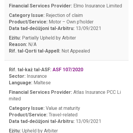
Financial Services Provider:
Elmo Insurance Limited
Category Issue:
Rejection of claim
Product/Service:
Motor – Own p’holder
Data tad-deċiżjoni tal-Arbitru:
13/09/2021
Eżitu:
Partially Upheld by Arbiter
Reason:
N/A
Rif. tal-Qorti tal-Appell:
Not Appealed
Rif. tal-każ tal-ASF:
ASF 107/2020
Sector:
Insurance
Language:
Maltese
Financial Services Provider:
Atlas Insurance PCC Li
mited
Category Issue:
Value at maturity
Product/Service:
Travel-related
Data tad-deċiżjoni tal-Arbitru:
13/09/2021
Eżitu:
Upheld by Arbiter