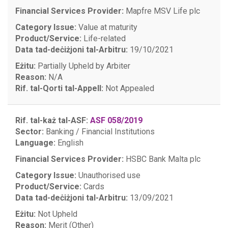
Financial Services Provider:
Mapfre MSV Life plc
Category Issue:
Value at maturity
Product/Service:
Life-related
Data tad-deċiżjoni tal-Arbitru:
19/10/2021
Eżitu:
Partially Upheld by Arbiter
Reason:
N/A
Rif. tal-Qorti tal-Appell:
Not Appealed
Rif. tal-każ tal-ASF:
ASF 058/2019
Sector:
Banking / Financial Institutions
Language:
English
Financial Services Provider:
HSBC Bank Malta plc
Category Issue:
Unauthorised use
Product/Service:
Cards
Data tad-deċiżjoni tal-Arbitru:
13/09/2021
Eżitu:
Not Upheld
Reason:
Merit (Other)