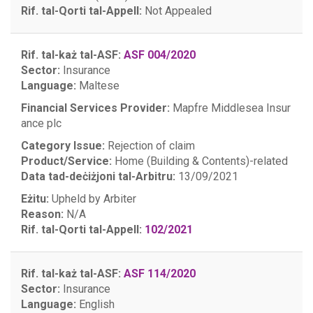
Rif. tal-Qorti tal-Appell:
Not Appealed
Rif. tal-każ tal-ASF:
ASF 004/2020
Sector:
Insurance
Language:
Maltese
Financial Services Provider:
Mapfre Middlesea Insur
ance plc
Category Issue:
Rejection of claim
Product/Service:
Home (Building & Contents)-related
Data tad-deċiżjoni tal-Arbitru:
13/09/2021
Eżitu:
Upheld by Arbiter
Reason:
N/A
Rif. tal-Qorti tal-Appell:
102/2021
Rif. tal-każ tal-ASF:
ASF 114/2020
Sector:
Insurance
Language:
English