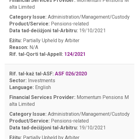
Financial Services Provider:
Momentum Pensions M
alta Limited
Category Issue:
Administration/Management/Custody
Product/Service:
Pensions-related
Data tad-deċiżjoni tal-Arbitru:
19/10/2021
Eżitu:
Partially Upheld by Arbiter
Reason:
N/A
Rif. tal-Qorti tal-Appell:
124/2021
Rif. tal-każ tal-ASF:
ASF 026/2020
Sector:
Investments
Language:
English
Financial Services Provider:
Momentum Pensions M
alta Limited
Category Issue:
Administration/Management/Custody
Product/Service:
Pensions-related
Data tad-deċiżjoni tal-Arbitru:
19/10/2021
Eżitu:
Partially Upheld by Arbiter