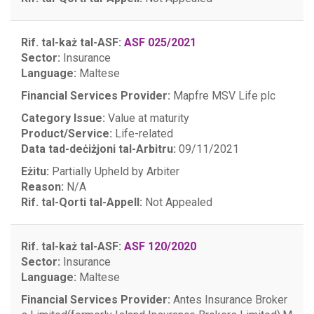
Rif. tal-każ tal-ASF:
ASF 025/2021
Sector:
Insurance
Language:
Maltese
Financial Services Provider:
Mapfre MSV Life plc
Category Issue:
Value at maturity
Product/Service:
Life-related
Data tad-deċiżjoni tal-Arbitru:
09/11/2021
Eżitu:
Partially Upheld by Arbiter
Reason:
N/A
Rif. tal-Qorti tal-Appell:
Not Appealed
Rif. tal-każ tal-ASF:
ASF 120/2020
Sector:
Insurance
Language:
Maltese
Financial Services Provider:
Antes Insurance Broker