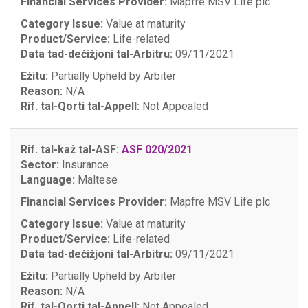
Financial Services Provider:
Mapfre MSV Life plc
Category Issue:
Value at maturity
Product/Service:
Life-related
Data tad-deċiżjoni tal-Arbitru:
09/11/2021
Eżitu:
Partially Upheld by Arbiter
Reason:
N/A
Rif. tal-Qorti tal-Appell:
Not Appealed
Rif. tal-każ tal-ASF:
ASF 020/2021
Sector:
Insurance
Language:
Maltese
Financial Services Provider:
Mapfre MSV Life plc
Category Issue:
Value at maturity
Product/Service:
Life-related
Data tad-deċiżjoni tal-Arbitru:
09/11/2021
Eżitu:
Partially Upheld by Arbiter
Reason:
N/A
Rif. tal-Qorti tal-Appell:
Not Appealed