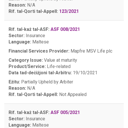
Reason:
N/A
Rif. tal-Qorti tal-Appell:
123/2021
Rif. tal-każ tal-ASF:
ASF 008/2021
Sector:
Insurance
Language:
Maltese
Financial Services Provider:
Mapfre MSV Life plc
Category Issue:
Value at maturity
Product/Service:
Life-related
Data tad-deċiżjoni tal-Arbitru:
19/10/2021
Eżitu:
Partially Upheld by Arbiter
Reason:
N/A
Rif. tal-Qorti tal-Appell:
Not Appealed
Rif. tal-każ tal-ASF:
ASF 005/2021
Sector:
Insurance
Language:
Maltese