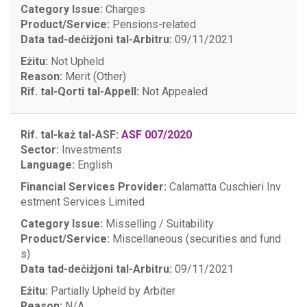
Category Issue:
Charges
Product/Service:
Pensions-related
Data tad-deċiżjoni tal-Arbitru:
09/11/2021
Eżitu:
Not Upheld
Reason:
Merit (Other)
Rif. tal-Qorti tal-Appell:
Not Appealed
Rif. tal-każ tal-ASF:
ASF 007/2020
Sector:
Investments
Language:
English
Financial Services Provider:
Calamatta Cuschieri Inv
estment Services Limited
Category Issue:
Misselling / Suitability
Product/Service:
Miscellaneous (securities and fund
s)
Data tad-deċiżjoni tal-Arbitru:
09/11/2021
Eżitu:
Partially Upheld by Arbiter
Reason:
N/A