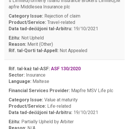
s Limited(formerly Island Insurance Brokers Limited),
M
apfre Middlesea Insurance plc
Category Issue:
Rejection of claim
Product/Service:
Travel-related
Data tad-deċiżjoni tal-Arbitru:
19/10/2021
Eżitu:
Not Upheld
Reason:
Merit (Other)
Rif. tal-Qorti tal-Appell:
Not Appealed
Rif. tal-każ tal-ASF:
ASF 130/2020
Sector:
Insurance
Language:
Maltese
Financial Services Provider:
Mapfre MSV Life plc
Category Issue:
Value at maturity
Product/Service:
Life-related
Data tad-deċiżjoni tal-Arbitru:
19/10/2021
Eżitu:
Partially Upheld by Arbiter
Reason:
N/A