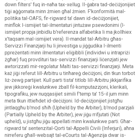
down filters' fuq in-naħa tax-xellug.
Il-ġabra tad-deċiżjonijiet
tiġi aġġornata minn żmien għal żmien. F'konformità mal-
politika tal-OAFS, fir-rigward ta' dawn id-deċiżjonijiet,
minflok l-ismijiet tal-ilmentaturi jintużaw psewdonimi (l-
ismijiet propja jinbidlu b'referenza alfabetika li ma jkollhiex
x'taqsam mal-ismijiet vera).
Il-mandat tal-Arbitru għas-
Servizzi Finanzjarji hu li jinvestiga u jiġġudika l-ilmenti
ppreżentati minn ilmentaturi eliġibbli (individwi u intrapriżi
żgħar) fuq provdituri tas-servizzi finanzjarji liċenzjati jew
awtorizzati mir-regolatur Malti tas-servizzi finanzjarji. Meta
każ jiġi referut lill-Arbitru u tinħareġ deċiżjoni, din tkun torbot
liż-żewġ partijiet.
Kull parti tista' titlob lill-Arbitru jikkjarifika
jew jikkoreġi kwalunkwe żball fil-komputazzjoni, klerikali,
tipografiku, jew nuqqasijiet simili f'temp ta' 15-il jum minn
meta tkun ittieħdet id-deċiżjoni. Id-deċiżjonijiet jistgħu
jintlaqgħu b'mod sħiħ (Upheld by the Arbiter), b'mod parzjali
(Partially Upheld by the Arbiter), jew jiġu rrifjutati (Not
upheld), u jistgħu jiġu appellati minn kwalunkwe parti.
Għar-
rigward ta' sentenzital-Qorti tal-Appelli Ċivili (Inferjuri), aħna
nirreferu għall-websajt tal-eCourts tal-Aġenzija dwar is-