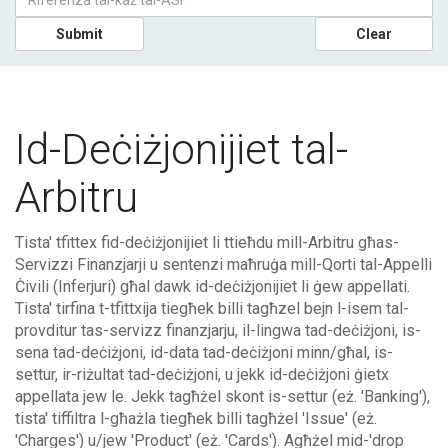
Submit
Clear
Id-Deċiżjonijiet tal-
Arbitru
Tista' tfittex fid-deċiżjonijiet li ttieħdu mill-Arbitru għas-
Servizzi Finanzjarji u sentenzi maħruġa mill-Qorti tal-Appelli
Ċivili (Inferjuri) għal dawk id-deċiżjonijiet li ġew appellati.
Tista' tirfina t-tfittxija tiegħek billi tagħzel bejn l-isem tal-
provditur tas-servizz finanzjarju, il-lingwa tad-deċiżjoni, is-
sena tad-deċiżjoni, id-data tad-deċiżjoni minn/għal, is-
settur, ir-riżultat tad-deċiżjoni, u jekk id-deċiżjoni ġietx
appellata jew le. Jekk tagħżel skont is-settur (eż. 'Banking'),
tista' tiffiltra l-għażla tiegħek billi tagħżel 'Issue' (eż.
'Charges') u/jew 'Product' (eż. 'Cards'). Agħżel mid-'drop