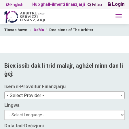
Login
Hub għall-ilmenti finanzjarji
English
Fittex
Togg
navig
Tinsab hawn:
Daħla
Decisions of The Arbiter
Biex issib dak li trid malajr, agħżel minn dan li
ġej:
Isem il-Provditur Finanzjarju
- Select Provider -
Lingwa
Data tad-Deċiżjoni