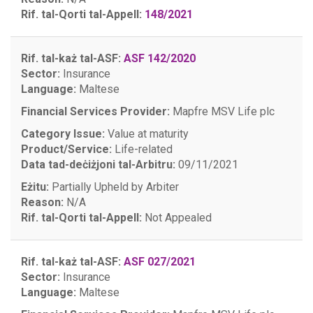
Rif. tal-Qorti tal-Appell:
148/2021
Rif. tal-każ tal-ASF:
ASF 142/2020
Sector:
Insurance
Language:
Maltese
Financial Services Provider:
Mapfre MSV Life plc
Category Issue:
Value at maturity
Product/Service:
Life-related
Data tad-deċiżjoni tal-Arbitru:
09/11/2021
Eżitu:
Partially Upheld by Arbiter
Reason:
N/A
Rif. tal-Qorti tal-Appell:
Not Appealed
Rif. tal-każ tal-ASF:
ASF 027/2021
Sector:
Insurance
Language:
Maltese