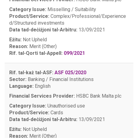
Category Issue:
Misselling / Suitability
Product/Service:
Complex/Professional/Experience
d/Structured investments
Data tad-deċiżjoni tal-Arbitru:
13/09/2021
Eżitu:
Not Upheld
Reason:
Merit (Other)
Rif. tal-Qorti tal-Appell:
099/2021
Rif. tal-każ tal-ASF:
ASF 025/2020
Sector:
Banking / Financial Institutions
Language:
English
Financial Services Provider:
HSBC Bank Malta plc
Category Issue:
Unauthorised use
Product/Service:
Cards
Data tad-deċiżjoni tal-Arbitru:
13/09/2021
Eżitu:
Not Upheld
Reason:
Merit (Other)