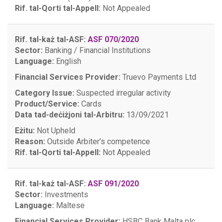
Rif. tal-Qorti tal-Appell:
Not Appealed
Rif. tal-każ tal-ASF:
ASF 070/2020
Sector:
Banking / Financial Institutions
Language:
English
Financial Services Provider:
Truevo Payments Ltd
Category Issue:
Suspected irregular activity
Product/Service:
Cards
Data tad-deċiżjoni tal-Arbitru:
13/09/2021
Eżitu:
Not Upheld
Reason:
Outside Arbiter’s competence
Rif. tal-Qorti tal-Appell:
Not Appealed
Rif. tal-każ tal-ASF:
ASF 091/2020
Sector:
Investments
Language:
Maltese
Financial Services Provider:
HSBC Bank Malta plc