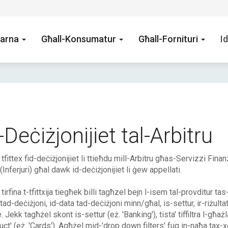
arna
Għall-Konsumatur
Għall-Fornituri
Id
-Deċiżjonijiet tal-Arbitru
' tfittex fid-deċiżjonijiet li ttieħdu mill-Arbitru għas-Servizzi Fina
 (Inferjuri) għal dawk id-deċiżjonijiet li ġew appellati.
 tirfina t-tfittxija tiegħek billi tagħzel bejn l-isem tal-provditur ta
tad-deċiżjoni, id-data tad-deċiżjoni minn/għal, is-settur, ir-riżulta
. Jekk tagħżel skont is-settur (eż. 'Banking'), tista' tiffiltra l-għa
uct' (eż. 'Cards'). Agħżel mid-'drop down filters' fuq in-naħa tax-x