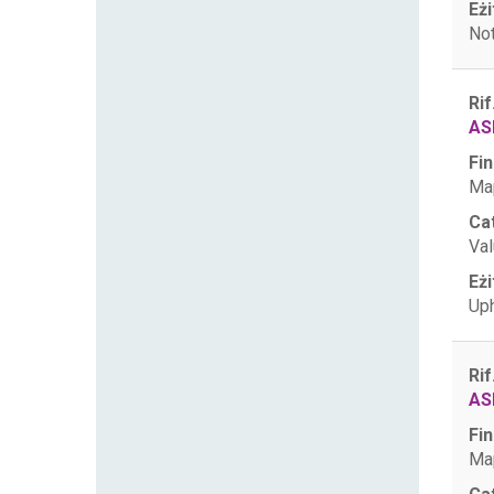
Eżi
Not
Rif
AS
Fin
Map
Ca
Val
Eżi
Uph
Rif
AS
Fin
Map