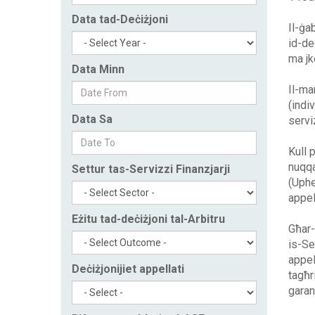
Data tad-Deċiżjoni
Il-ġa
id-de
ma jk
Data Minn
Il-ma
(indi
Data Sa
serviz
Kull p
nuqqa
Settur tas-Servizzi Finanzjarji
(Uphel
appel
Eżitu tad-deċiżjoni tal-Arbitru
Għar-
is-Ser
appel
Deċiżjonijiet appellati
tagħr
garan