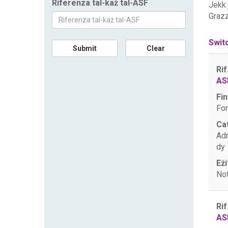
Riferenza tal-każ tal-ASF
Jekk
Grazz
Swit
Submit
Clear
Rif
AS
Fin
For
Ca
Ad
dy
Eżi
Not
Rif
AS