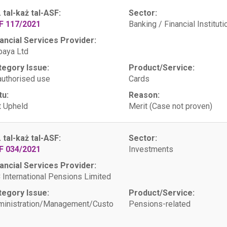
. tal-każ tal-ASF:
Sector:
F 117/2021
Banking / Financial Instituti
ancial Services Provider:
paya Ltd
tegory Issue:
Product/Service:
uthorised use
Cards
tu:
Reason:
 Upheld
Merit (Case not proven)
. tal-każ tal-ASF:
Sector:
F 034/2021
Investments
ancial Services Provider:
 International Pensions Limited
tegory Issue:
Product/Service:
ministration/Management/Custo
Pensions-related