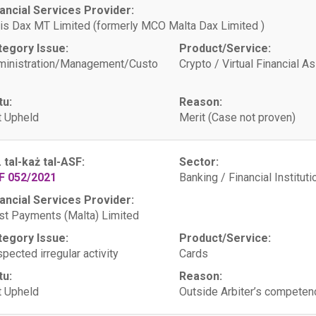
ancial Services Provider:
is Dax MT Limited (formerly MCO Malta Dax Limited )
tegory Issue:
Product/Service:
ministration/Management/Custo
Crypto / Virtual Financial A
tu:
Reason:
 Upheld
Merit (Case not proven)
. tal-każ tal-ASF:
Sector:
F 052/2021
Banking / Financial Instituti
ancial Services Provider:
st Payments (Malta) Limited
tegory Issue:
Product/Service:
pected irregular activity
Cards
tu:
Reason:
 Upheld
Outside Arbiter’s competen