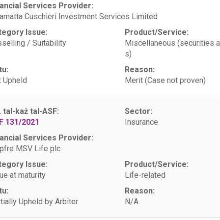
ancial Services Provider:
amatta Cuschieri Investment Services Limited
tegory Issue:
Product/Service:
selling / Suitability
Miscellaneous (securities 
s)
tu:
Reason:
 Upheld
Merit (Case not proven)
. tal-każ tal-ASF:
Sector:
F 131/2021
Insurance
ancial Services Provider:
fre MSV Life plc
tegory Issue:
Product/Service:
ue at maturity
Life-related
tu:
Reason:
tially Upheld by Arbiter
N/A