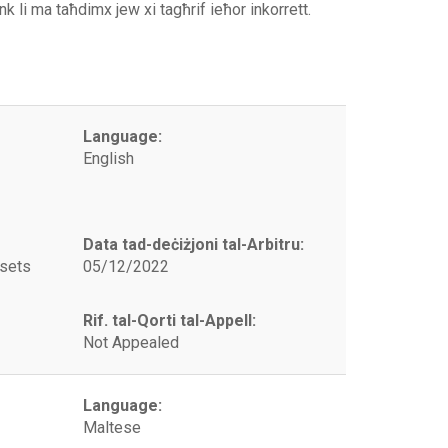
link li ma taħdimx jew xi tagħrif ieħor inkorrett.
Language:
English
Data tad-deċiżjoni tal-Arbitru:
ssets
05/12/2022
Rif. tal-Qorti tal-Appell:
Not Appealed
Language:
Maltese