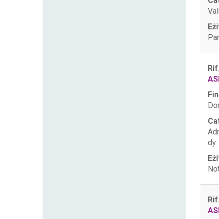
Ca
Val
Eżi
Par
Rif
AS
Fin
Dom
Ca
Ad
dy
Eżi
Not
Rif
AS