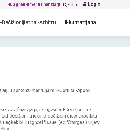
Login
Hub għall-ilmenti finanzjarji
Fittex
-Deċiżjonijiet tal-Arbitru
Ikkuntattjana
nzjarji u sentenzi maħruġa mill-Qorti tal-Appelli
s-servizz finanzjarju, il-lingwa tad-deċiżjoni, is-
t tad-deċiżjoni, u jekk id-deċiżjoni ġietx appellata
żla tiegħek billi tagħżel 'Issue' (eż. 'Charges') u/jew
ellug.