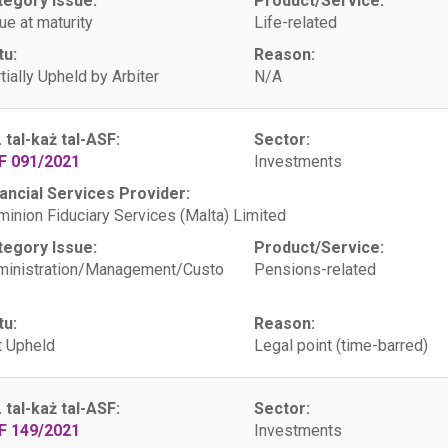
tegory Issue:
Product/Service:
ue at maturity
Life-related
tu:
Reason:
tially Upheld by Arbiter
N/A
. tal-każ tal-ASF:
Sector:
F 091/2021
Investments
ancial Services Provider:
inion Fiduciary Services (Malta) Limited
tegory Issue:
Product/Service:
ministration/Management/Custo
Pensions-related
tu:
Reason:
 Upheld
Legal point (time-barred)
. tal-każ tal-ASF:
Sector:
F 149/2021
Investments