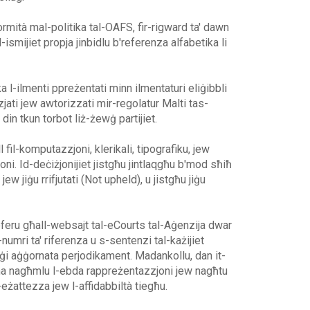
rmità mal-politika tal-OAFS, fir-rigward ta' dawn
-ismijiet propja jinbidlu b'referenza alfabetika li
ka l-ilmenti ppreżentati minn ilmentaturi eliġibbli
nzjati jew awtorizzati mir-regolatur Malti tas-
, din tkun torbot liż-żewġ partijiet.
ll fil-komputazzjoni, klerikali, tipografiku, jew
oni. Id-deċiżjonijiet jistgħu jintlaqgħu b'mod sħiħ
ew jiġu rrifjutati (Not upheld), u jistgħu jiġu
rreferu għall-websajt tal-eCourts tal-Aġenzija dwar
numri ta' riferenza u s-sentenzi tal-każijiet
 jiġi aġġornata perjodikament. Madankollu, dan it-
 ma nagħmlu l-ebda rappreżentazzjoni jew nagħtu
eżattezza jew l-affidabbiltà tiegħu.