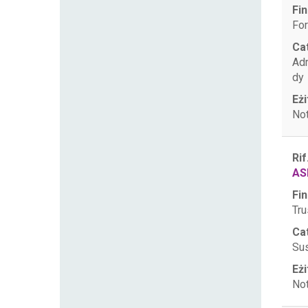
Fin
For
Ca
Ad
dy
Eżi
Not
Rif
AS
Fin
Tru
Ca
Sus
Eżi
Not