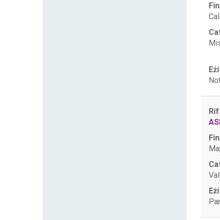
Fin
Cal
Ca
Mis
Eżi
Not
Rif
AS
Fin
Map
Ca
Val
Eżi
Par