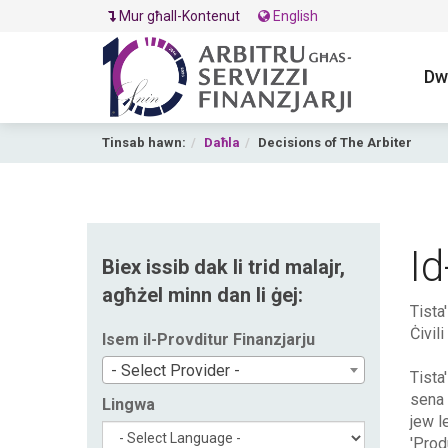
Mur għall-Kontenut
English
Dw
Tinsab hawn:
Daħla
Decisions of The Arbiter
Id
Biex issib dak li trid malajr,
agħżel minn dan li ġej:
Tista
Ċivili
Isem il-Provditur Finanzjarju
- Select Provider -
Tista'
sena 
Lingwa
jew le
'Prod