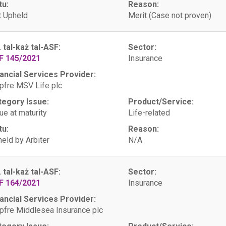
tu:
Reason:
 Upheld
Merit (Case not proven)
. tal-każ tal-ASF:
Sector:
F 145/2021
Insurance
ancial Services Provider:
fre MSV Life plc
tegory Issue:
Product/Service:
ue at maturity
Life-related
tu:
Reason:
eld by Arbiter
N/A
. tal-każ tal-ASF:
Sector:
F 164/2021
Insurance
ancial Services Provider:
fre Middlesea Insurance plc