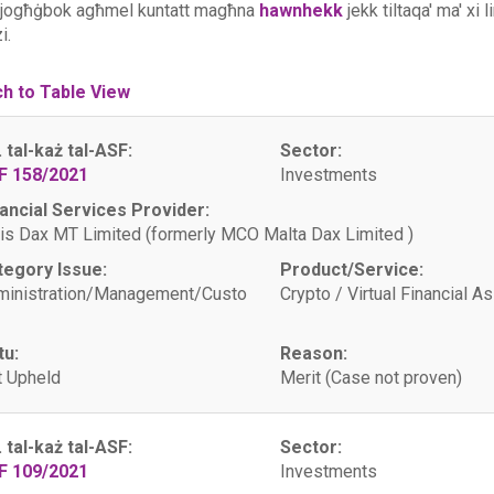
 jogħġbok agħmel kuntatt magħna
hawnhekk
jekk tiltaqa' ma' xi 
i.
ch to Table View
. tal-każ tal-ASF:
Sector:
F 158/2021
Investments
ancial Services Provider:
is Dax MT Limited (formerly MCO Malta Dax Limited )
tegory Issue:
Product/Service:
ministration/Management/Custo
Crypto / Virtual Financial A
tu:
Reason:
 Upheld
Merit (Case not proven)
. tal-każ tal-ASF:
Sector:
F 109/2021
Investments