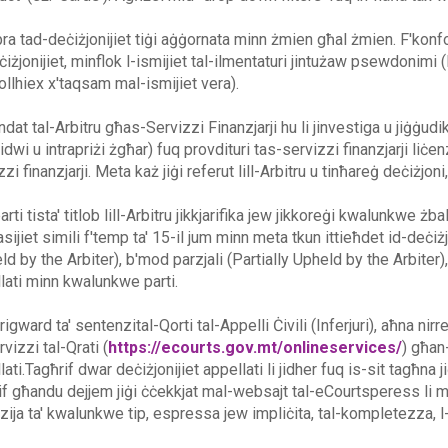
bra tad-deċiżjonijiet tiġi aġġornata minn żmien għal żmien. F'konfo
ċiżjonijiet, minflok l-ismijiet tal-ilmentaturi jintużaw psewdonimi (l
ollhiex x'taqsam mal-ismijiet vera).
ndat tal-Arbitru għas-Servizzi Finanzjarji hu li jinvestiga u jiġġudi
vidwi u intrapriżi żgħar) fuq provdituri tas-servizzi finanzjarji liċe
zi finanzjarji. Meta każ jiġi referut lill-Arbitru u tinħareġ deċiżjoni
arti tista' titlob lill-Arbitru jikkjarifika jew jikkoreġi kwalunkwe żba
sijiet simili f'temp ta' 15-il jum minn meta tkun ittieħdet id-deċiżj
d by the Arbiter), b'mod parzjali (Partially Upheld by the Arbiter), j
lati minn kwalunkwe parti.
rigward ta' sentenzital-Qorti tal-Appelli Ċivili (Inferjuri), aħna ni
vizzi tal-Qrati (
https://ecourts.gov.mt/onlineservices/
) għan-
lati.Tagħrif dwar deċiżjonijiet appellati li jidher fuq is-sit tagħna
if għandu dejjem jiġi ċċekkjat mal-websajt tal-eCourtsperess li
zija ta' kwalunkwe tip, espressa jew impliċita, tal-kompletezza, l-