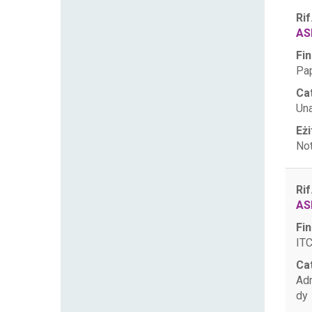
Rif
AS
Fin
Pa
Ca
Una
Eżi
Not
Rif
AS
Fin
ITC
Ca
Ad
dy