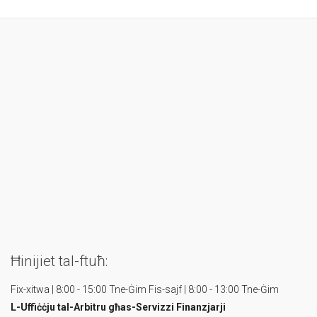
Ħinijiet tal-ftuħ:
Fix-xitwa | 8:00 - 15:00 Tne-Ġim
Fis-sajf | 8:00 - 13:00 Tne-Ġim
L-Uffiċċju tal-Arbitru
għas-Servizzi Finanzjarji