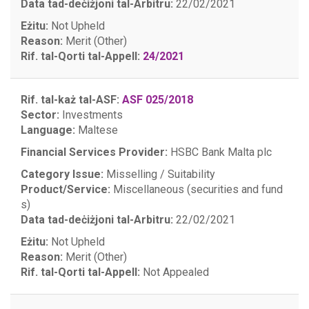
Data tad-deċiżjoni tal-Arbitru:
22/02/2021
Eżitu:
Not Upheld
Reason:
Merit (Other)
Rif. tal-Qorti tal-Appell:
24/2021
Rif. tal-każ tal-ASF:
ASF 025/2018
Sector:
Investments
Language:
Maltese
Financial Services Provider:
HSBC Bank Malta plc
Category Issue:
Misselling / Suitability
Product/Service:
Miscellaneous (securities and fund
s)
Data tad-deċiżjoni tal-Arbitru:
22/02/2021
Eżitu:
Not Upheld
Reason:
Merit (Other)
Rif. tal-Qorti tal-Appell:
Not Appealed