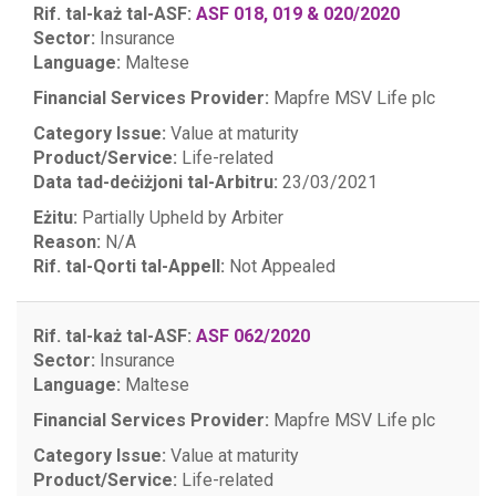
Rif. tal-każ tal-ASF:
ASF 018, 019 & 020/2020
Sector:
Insurance
Language:
Maltese
Financial Services Provider:
Mapfre MSV Life plc
Category Issue:
Value at maturity
Product/Service:
Life-related
Data tad-deċiżjoni tal-Arbitru:
23/03/2021
Eżitu:
Partially Upheld by Arbiter
Reason:
N/A
Rif. tal-Qorti tal-Appell:
Not Appealed
Rif. tal-każ tal-ASF:
ASF 062/2020
Sector:
Insurance
Language:
Maltese
Financial Services Provider:
Mapfre MSV Life plc
Category Issue:
Value at maturity
Product/Service:
Life-related