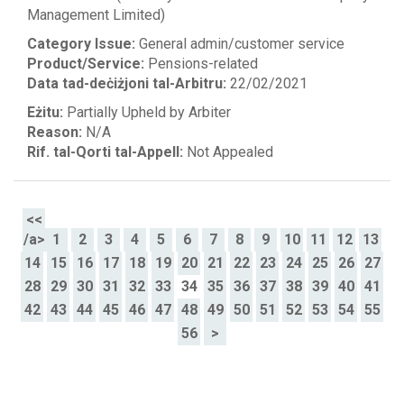
Management Limited)
Category Issue:
General admin/customer service
Product/Service:
Pensions-related
Data tad-deċiżjoni tal-Arbitru:
22/02/2021
Eżitu:
Partially Upheld by Arbiter
Reason:
N/A
Rif. tal-Qorti tal-Appell:
Not Appealed
<<
/a>
1
2
3
4
5
6
7
8
9
10
11
12
13
14
15
16
17
18
19
20
21
22
23
24
25
26
27
28
29
30
31
32
33
34
35
36
37
38
39
40
41
42
43
44
45
46
47
48
49
50
51
52
53
54
55
56
>