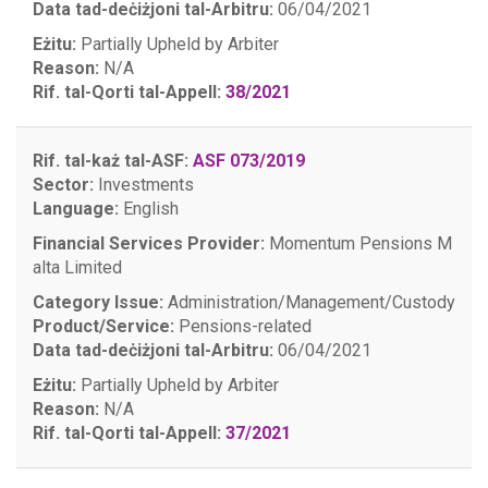
Data tad-deċiżjoni tal-Arbitru:
06/04/2021
Eżitu:
Partially Upheld by Arbiter
Reason:
N/A
Rif. tal-Qorti tal-Appell:
38/2021
Rif. tal-każ tal-ASF:
ASF 073/2019
Sector:
Investments
Language:
English
Financial Services Provider:
Momentum Pensions M
alta Limited
Category Issue:
Administration/Management/Custody
Product/Service:
Pensions-related
Data tad-deċiżjoni tal-Arbitru:
06/04/2021
Eżitu:
Partially Upheld by Arbiter
Reason:
N/A
Rif. tal-Qorti tal-Appell:
37/2021