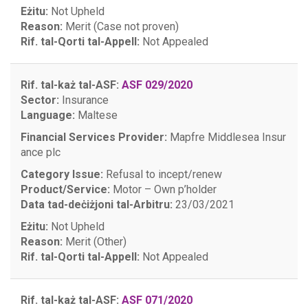
Eżitu:
Not Upheld
Reason:
Merit (Case not proven)
Rif. tal-Qorti tal-Appell:
Not Appealed
Rif. tal-każ tal-ASF:
ASF 029/2020
Sector:
Insurance
Language:
Maltese
Financial Services Provider:
Mapfre Middlesea Insur
ance plc
Category Issue:
Refusal to incept/renew
Product/Service:
Motor – Own p’holder
Data tad-deċiżjoni tal-Arbitru:
23/03/2021
Eżitu:
Not Upheld
Reason:
Merit (Other)
Rif. tal-Qorti tal-Appell:
Not Appealed
Rif. tal-każ tal-ASF:
ASF 071/2020