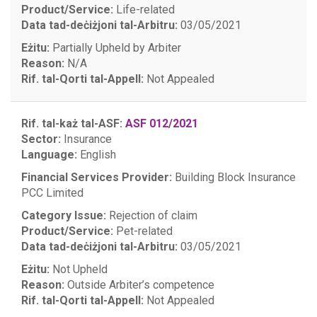
Product/Service:
Life-related
Data tad-deċiżjoni tal-Arbitru:
03/05/2021
Eżitu:
Partially Upheld by Arbiter
Reason:
N/A
Rif. tal-Qorti tal-Appell:
Not Appealed
Rif. tal-każ tal-ASF:
ASF 012/2021
Sector:
Insurance
Language:
English
Financial Services Provider:
Building Block Insurance
PCC Limited
Category Issue:
Rejection of claim
Product/Service:
Pet-related
Data tad-deċiżjoni tal-Arbitru:
03/05/2021
Eżitu:
Not Upheld
Reason:
Outside Arbiter’s competence
Rif. tal-Qorti tal-Appell:
Not Appealed