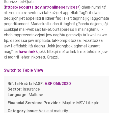
Servizzi tal-Qrati
(
https://ecourts.gov.mt/onlineservices/
) għan-numri ta'
riferenza u s-sentenzi tal-każijiet appellati.Tagħrif dwar
deċiżjonijiet appellati li jidher fuq is-sit tagħna jiġi aġġornata
perjodikament. Madankollu, dan it-tagħrif għandu dejjem jiġi
ċċekkjat mal-websajt tal-eCourtsperess li ma nagħmlu l-
ebda rappreżentazzjoni jew nagħtu garanzija ta' kwalunkwe
tip, espressa jew impliċita, tal-kompletezza, l-eżattezza
jew l-affidabbiltà tiegħu.
Jekk jogħġbok agħmel kuntatt
magħna
hawnhekk
jekk tiltaqa' ma' xi link li ma taħdimx jew
xi tagħrif ieħor inkorrett. Grazzi.
Switch to Table View
Rif. tal-każ tal-ASF:
ASF 068/2020
Sector:
Insurance
Language:
Maltese
Financial Services Provider:
Mapfre MSV Life plc
Category Issue:
Value at maturity