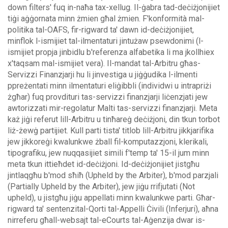
down filters' fuq in-naħa tax-xellug.
Il-ġabra tad-deċiżjonijiet
tiġi aġġornata minn żmien għal żmien. F'konformità mal-
politika tal-OAFS, fir-rigward ta' dawn id-deċiżjonijiet,
minflok l-ismijiet tal-ilmentaturi jintużaw psewdonimi (l-
ismijiet propja jinbidlu b'referenza alfabetika li ma jkollhiex
x'taqsam mal-ismijiet vera).
Il-mandat tal-Arbitru għas-
Servizzi Finanzjarji hu li jinvestiga u jiġġudika l-ilmenti
ppreżentati minn ilmentaturi eliġibbli (individwi u intrapriżi
żgħar) fuq provdituri tas-servizzi finanzjarji liċenzjati jew
awtorizzati mir-regolatur Malti tas-servizzi finanzjarji. Meta
każ jiġi referut lill-Arbitru u tinħareġ deċiżjoni, din tkun torbot
liż-żewġ partijiet.
Kull parti tista' titlob lill-Arbitru jikkjarifika
jew jikkoreġi kwalunkwe żball fil-komputazzjoni, klerikali,
tipografiku, jew nuqqasijiet simili f'temp ta' 15-il jum minn
meta tkun ittieħdet id-deċiżjoni. Id-deċiżjonijiet jistgħu
jintlaqgħu b'mod sħiħ (Upheld by the Arbiter), b'mod parzjali
(Partially Upheld by the Arbiter), jew jiġu rrifjutati (Not
upheld), u jistgħu jiġu appellati minn kwalunkwe parti.
Għar-
rigward ta' sentenzital-Qorti tal-Appelli Ċivili (Inferjuri), aħna
nirreferu għall-websajt tal-eCourts tal-Aġenzija dwar is-