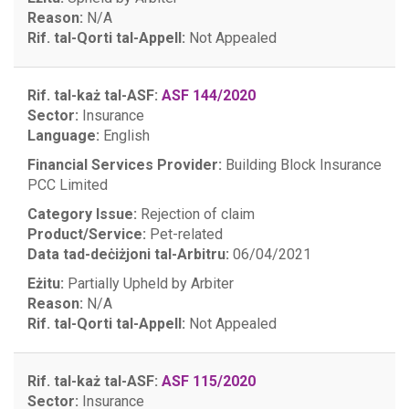
Reason:
N/A
Rif. tal-Qorti tal-Appell:
Not Appealed
Rif. tal-każ tal-ASF:
ASF 144/2020
Sector:
Insurance
Language:
English
Financial Services Provider:
Building Block Insurance
PCC Limited
Category Issue:
Rejection of claim
Product/Service:
Pet-related
Data tad-deċiżjoni tal-Arbitru:
06/04/2021
Eżitu:
Partially Upheld by Arbiter
Reason:
N/A
Rif. tal-Qorti tal-Appell:
Not Appealed
Rif. tal-każ tal-ASF:
ASF 115/2020
Sector:
Insurance