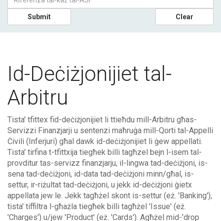
Submit
Clear
Id-Deċiżjonijiet tal-
Arbitru
Tista' tfittex fid-deċiżjonijiet li ttieħdu mill-Arbitru għas-
Servizzi Finanzjarji u sentenzi maħruġa mill-Qorti tal-Appelli
Ċivili (Inferjuri) għal dawk id-deċiżjonijiet li ġew appellati.
Tista' tirfina t-tfittxija tiegħek billi tagħzel bejn l-isem tal-
provditur tas-servizz finanzjarju, il-lingwa tad-deċiżjoni, is-
sena tad-deċiżjoni, id-data tad-deċiżjoni minn/għal, is-
settur, ir-riżultat tad-deċiżjoni, u jekk id-deċiżjoni ġietx
appellata jew le. Jekk tagħżel skont is-settur (eż. 'Banking'),
tista' tiffiltra l-għażla tiegħek billi tagħżel 'Issue' (eż.
'Charges') u/jew 'Product' (eż. 'Cards'). Agħżel mid-'drop