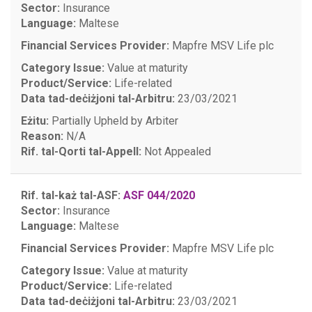
Sector:
Insurance
Language:
Maltese
Financial Services Provider:
Mapfre MSV Life plc
Category Issue:
Value at maturity
Product/Service:
Life-related
Data tad-deċiżjoni tal-Arbitru:
23/03/2021
Eżitu:
Partially Upheld by Arbiter
Reason:
N/A
Rif. tal-Qorti tal-Appell:
Not Appealed
Rif. tal-każ tal-ASF:
ASF 044/2020
Sector:
Insurance
Language:
Maltese
Financial Services Provider:
Mapfre MSV Life plc
Category Issue:
Value at maturity
Product/Service:
Life-related
Data tad-deċiżjoni tal-Arbitru:
23/03/2021