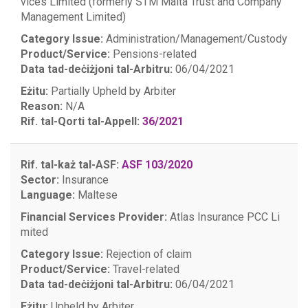
vices Limited (formerly STM Malta Trust and Company
Management Limited)
Category Issue:
Administration/Management/Custody
Product/Service:
Pensions-related
Data tad-deċiżjoni tal-Arbitru:
06/04/2021
Eżitu:
Partially Upheld by Arbiter
Reason:
N/A
Rif. tal-Qorti tal-Appell:
36/2021
Rif. tal-każ tal-ASF:
ASF 103/2020
Sector:
Insurance
Language:
Maltese
Financial Services Provider:
Atlas Insurance PCC Li
mited
Category Issue:
Rejection of claim
Product/Service:
Travel-related
Data tad-deċiżjoni tal-Arbitru:
06/04/2021
Eżitu:
Upheld by Arbiter