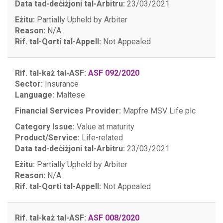
Data tad-deċiżjoni tal-Arbitru:
23/03/2021
Eżitu:
Partially Upheld by Arbiter
Reason:
N/A
Rif. tal-Qorti tal-Appell:
Not Appealed
Rif. tal-każ tal-ASF:
ASF 092/2020
Sector:
Insurance
Language:
Maltese
Financial Services Provider:
Mapfre MSV Life plc
Category Issue:
Value at maturity
Product/Service:
Life-related
Data tad-deċiżjoni tal-Arbitru:
23/03/2021
Eżitu:
Partially Upheld by Arbiter
Reason:
N/A
Rif. tal-Qorti tal-Appell:
Not Appealed
Rif. tal-każ tal-ASF:
ASF 008/2020