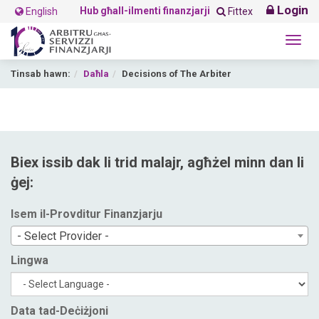
Login
Hub għall-ilmenti finanzjarji
English
Fittex
Togg
navig
Tinsab hawn:
Daħla
Decisions of The Arbiter
Biex issib dak li trid malajr, agħżel minn dan li
ġej:
Isem il-Provditur Finanzjarju
- Select Provider -
Lingwa
Data tad-Deċiżjoni