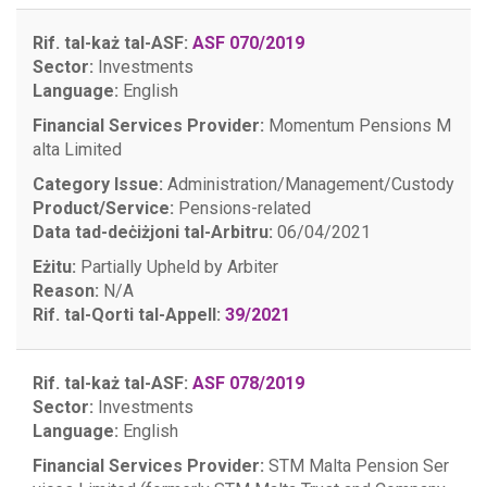
Rif. tal-każ tal-ASF:
ASF 070/2019
Sector:
Investments
Language:
English
Financial Services Provider:
Momentum Pensions M
alta Limited
Category Issue:
Administration/Management/Custody
Product/Service:
Pensions-related
Data tad-deċiżjoni tal-Arbitru:
06/04/2021
Eżitu:
Partially Upheld by Arbiter
Reason:
N/A
Rif. tal-Qorti tal-Appell:
39/2021
Rif. tal-każ tal-ASF:
ASF 078/2019
Sector:
Investments
Language:
English
Financial Services Provider:
STM Malta Pension Ser