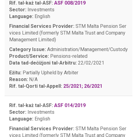
Rif. tal-każ tal-ASF:
ASF 008/2019
Sector:
Investments
Language:
English
Financial Services Provider:
STM Malta Pension Ser
vices Limited (formerly STM Malta Trust and Company
Management Limited)
Category Issue:
Administration/Management/Custody
Product/Service:
Pensions-related
Data tad-deċiżjoni tal-Arbitru:
22/02/2021
Eżitu:
Partially Upheld by Arbiter
Reason:
N/A
Rif. tal-Qorti tal-Appell:
25/2021; 26/2021
Rif. tal-każ tal-ASF:
ASF 014/2019
Sector:
Investments
Language:
English
Financial Services Provider:
STM Malta Pension Ser
vices Limited (formerly STM Malta Trust and Company