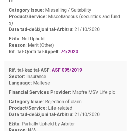
l.c
Category Issue:
Misselling / Suitability
Product/Service:
Miscellaneous (securities and fund
s)
Data tad-deċiżjoni tal-Arbitru:
21/10/2020
Eżitu:
Not Upheld
Reason:
Merit (Other)
Rif. tal-Qorti tal-Appell:
74/2020
Rif. tal-każ tal-ASF:
ASF 095/2019
Sector:
Insurance
Language:
Maltese
Financial Services Provider:
Mapfre MSV Life plc
Category Issue:
Rejection of claim
Product/Service:
Life-related
Data tad-deċiżjoni tal-Arbitru:
21/10/2020
Eżitu:
Partially Upheld by Arbiter
Reason:
N/A