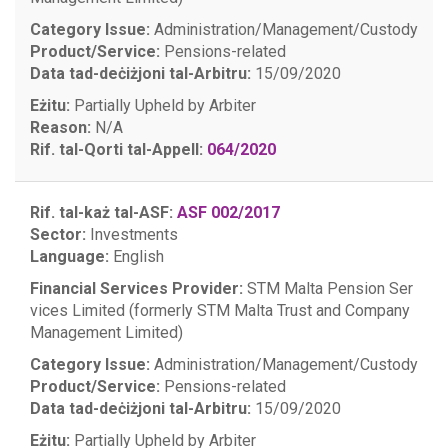
Category Issue:
Administration/Management/Custody
Product/Service:
Pensions-related
Data tad-deċiżjoni tal-Arbitru:
15/09/2020
Eżitu:
Partially Upheld by Arbiter
Reason:
N/A
Rif. tal-Qorti tal-Appell:
064/2020
Rif. tal-każ tal-ASF:
ASF 002/2017
Sector:
Investments
Language:
English
Financial Services Provider:
STM Malta Pension Ser
vices Limited (formerly STM Malta Trust and Company
Management Limited)
Category Issue:
Administration/Management/Custody
Product/Service:
Pensions-related
Data tad-deċiżjoni tal-Arbitru:
15/09/2020
Eżitu:
Partially Upheld by Arbiter