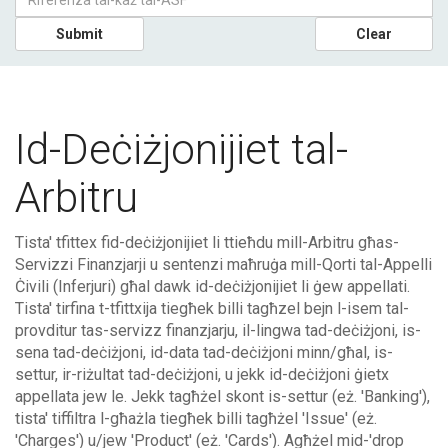
Submit
Clear
Id-Deċiżjonijiet tal-
Arbitru
Tista' tfittex fid-deċiżjonijiet li ttieħdu mill-Arbitru għas-
Servizzi Finanzjarji u sentenzi maħruġa mill-Qorti tal-Appelli
Ċivili (Inferjuri) għal dawk id-deċiżjonijiet li ġew appellati.
Tista' tirfina t-tfittxija tiegħek billi tagħzel bejn l-isem tal-
provditur tas-servizz finanzjarju, il-lingwa tad-deċiżjoni, is-
sena tad-deċiżjoni, id-data tad-deċiżjoni minn/għal, is-
settur, ir-riżultat tad-deċiżjoni, u jekk id-deċiżjoni ġietx
appellata jew le. Jekk tagħżel skont is-settur (eż. 'Banking'),
tista' tiffiltra l-għażla tiegħek billi tagħżel 'Issue' (eż.
'Charges') u/jew 'Product' (eż. 'Cards'). Agħżel mid-'drop