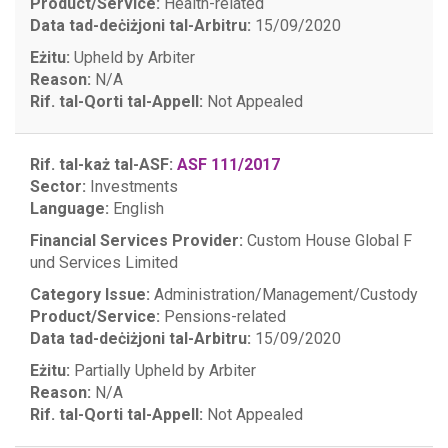
Product/Service:
Health-related
Data tad-deċiżjoni tal-Arbitru:
15/09/2020
Eżitu:
Upheld by Arbiter
Reason:
N/A
Rif. tal-Qorti tal-Appell:
Not Appealed
Rif. tal-każ tal-ASF:
ASF 111/2017
Sector:
Investments
Language:
English
Financial Services Provider:
Custom House Global F
und Services Limited
Category Issue:
Administration/Management/Custody
Product/Service:
Pensions-related
Data tad-deċiżjoni tal-Arbitru:
15/09/2020
Eżitu:
Partially Upheld by Arbiter
Reason:
N/A
Rif. tal-Qorti tal-Appell:
Not Appealed