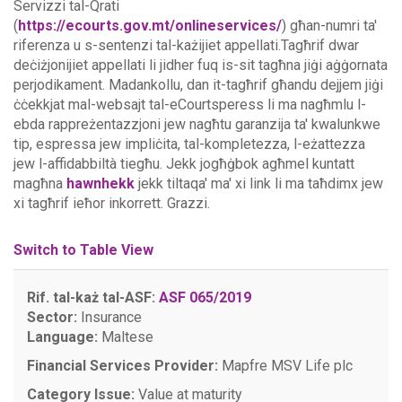
Servizzi tal-Qrati
(
https://ecourts.gov.mt/onlineservices/
) għan-numri ta'
riferenza u s-sentenzi tal-każijiet appellati.Tagħrif dwar
deċiżjonijiet appellati li jidher fuq is-sit tagħna jiġi aġġornata
perjodikament. Madankollu, dan it-tagħrif għandu dejjem jiġi
ċċekkjat mal-websajt tal-eCourtsperess li ma nagħmlu l-
ebda rappreżentazzjoni jew nagħtu garanzija ta' kwalunkwe
tip, espressa jew impliċita, tal-kompletezza, l-eżattezza
jew l-affidabbiltà tiegħu.
Jekk jogħġbok agħmel kuntatt
magħna
hawnhekk
jekk tiltaqa' ma' xi link li ma taħdimx jew
xi tagħrif ieħor inkorrett. Grazzi.
Switch to Table View
Rif. tal-każ tal-ASF:
ASF 065/2019
Sector:
Insurance
Language:
Maltese
Financial Services Provider:
Mapfre MSV Life plc
Category Issue:
Value at maturity