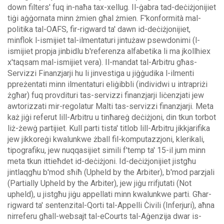
down filters' fuq in-naħa tax-xellug.
Il-ġabra tad-deċiżjonijiet
tiġi aġġornata minn żmien għal żmien. F'konformità mal-
politika tal-OAFS, fir-rigward ta' dawn id-deċiżjonijiet,
minflok l-ismijiet tal-ilmentaturi jintużaw psewdonimi (l-
ismijiet propja jinbidlu b'referenza alfabetika li ma jkollhiex
x'taqsam mal-ismijiet vera).
Il-mandat tal-Arbitru għas-
Servizzi Finanzjarji hu li jinvestiga u jiġġudika l-ilmenti
ppreżentati minn ilmentaturi eliġibbli (individwi u intrapriżi
żgħar) fuq provdituri tas-servizzi finanzjarji liċenzjati jew
awtorizzati mir-regolatur Malti tas-servizzi finanzjarji. Meta
każ jiġi referut lill-Arbitru u tinħareġ deċiżjoni, din tkun torbot
liż-żewġ partijiet.
Kull parti tista' titlob lill-Arbitru jikkjarifika
jew jikkoreġi kwalunkwe żball fil-komputazzjoni, klerikali,
tipografiku, jew nuqqasijiet simili f'temp ta' 15-il jum minn
meta tkun ittieħdet id-deċiżjoni. Id-deċiżjonijiet jistgħu
jintlaqgħu b'mod sħiħ (Upheld by the Arbiter), b'mod parzjali
(Partially Upheld by the Arbiter), jew jiġu rrifjutati (Not
upheld), u jistgħu jiġu appellati minn kwalunkwe parti.
Għar-
rigward ta' sentenzital-Qorti tal-Appelli Ċivili (Inferjuri), aħna
nirreferu għall-websajt tal-eCourts tal-Aġenzija dwar is-