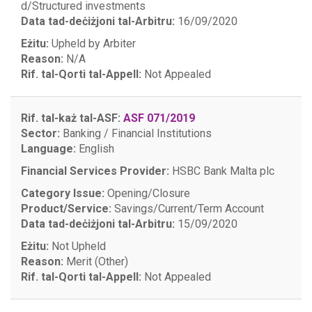
d/Structured investments
Data tad-deċiżjoni tal-Arbitru:
16/09/2020
Eżitu:
Upheld by Arbiter
Reason:
N/A
Rif. tal-Qorti tal-Appell:
Not Appealed
Rif. tal-każ tal-ASF:
ASF 071/2019
Sector:
Banking / Financial Institutions
Language:
English
Financial Services Provider:
HSBC Bank Malta plc
Category Issue:
Opening/Closure
Product/Service:
Savings/Current/Term Account
Data tad-deċiżjoni tal-Arbitru:
15/09/2020
Eżitu:
Not Upheld
Reason:
Merit (Other)
Rif. tal-Qorti tal-Appell:
Not Appealed