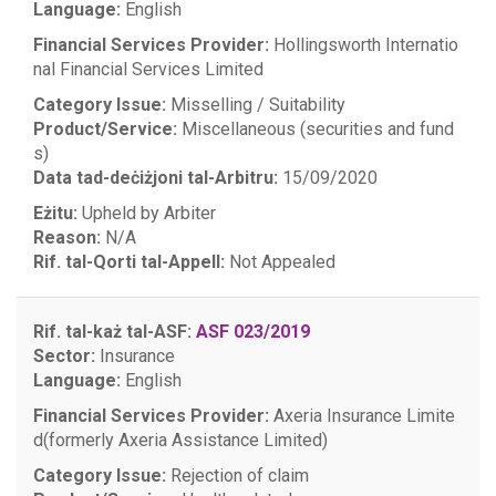
Language:
English
Financial Services Provider:
Hollingsworth Internatio
nal Financial Services Limited
Category Issue:
Misselling / Suitability
Product/Service:
Miscellaneous (securities and fund
s)
Data tad-deċiżjoni tal-Arbitru:
15/09/2020
Eżitu:
Upheld by Arbiter
Reason:
N/A
Rif. tal-Qorti tal-Appell:
Not Appealed
Rif. tal-każ tal-ASF:
ASF 023/2019
Sector:
Insurance
Language:
English
Financial Services Provider:
Axeria Insurance Limite
d(formerly Axeria Assistance Limited)
Category Issue:
Rejection of claim