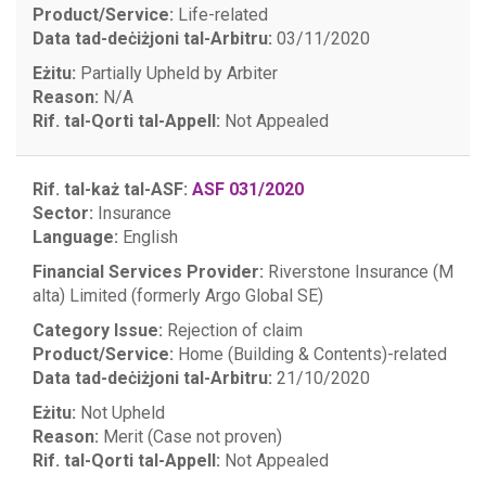
Product/Service:
Life-related
Data tad-deċiżjoni tal-Arbitru:
03/11/2020
Eżitu:
Partially Upheld by Arbiter
Reason:
N/A
Rif. tal-Qorti tal-Appell:
Not Appealed
Rif. tal-każ tal-ASF:
ASF 031/2020
Sector:
Insurance
Language:
English
Financial Services Provider:
Riverstone Insurance (M
alta) Limited (formerly Argo Global SE)
Category Issue:
Rejection of claim
Product/Service:
Home (Building & Contents)-related
Data tad-deċiżjoni tal-Arbitru:
21/10/2020
Eżitu:
Not Upheld
Reason:
Merit (Case not proven)
Rif. tal-Qorti tal-Appell:
Not Appealed