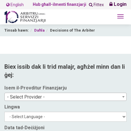
Login
Hub għall-ilmenti finanzjarji
English
Fittex
Togg
navig
Tinsab hawn:
Daħla
Decisions of The Arbiter
Biex issib dak li trid malajr, agħżel minn dan li
ġej:
Isem il-Provditur Finanzjarju
- Select Provider -
Lingwa
Data tad-Deċiżjoni