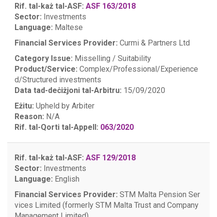
Rif. tal-każ tal-ASF:
ASF 163/2018
Sector:
Investments
Language:
Maltese
Financial Services Provider:
Curmi & Partners Ltd
Category Issue:
Misselling / Suitability
Product/Service:
Complex/Professional/Experience
d/Structured investments
Data tad-deċiżjoni tal-Arbitru:
15/09/2020
Eżitu:
Upheld by Arbiter
Reason:
N/A
Rif. tal-Qorti tal-Appell:
063/2020
Rif. tal-każ tal-ASF:
ASF 129/2018
Sector:
Investments
Language:
English
Financial Services Provider:
STM Malta Pension Ser
vices Limited (formerly STM Malta Trust and Company
Management Limited)