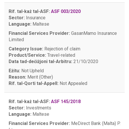
Rif. tal-każ tal-ASF:
ASF 003/2020
Sector:
Insurance
Language:
Maltese
Financial Services Provider:
GasanMamo Insurance
Limited
Category Issue:
Rejection of claim
Product/Service:
Travel-related
Data tad-deċiżjoni tal-Arbitru:
21/10/2020
Eżitu:
Not Upheld
Reason:
Merit (Other)
Rif. tal-Qorti tal-Appell:
Not Appealed
Rif. tal-każ tal-ASF:
ASF 145/2018
Sector:
Investments
Language:
Maltese
Financial Services Provider:
MeDirect Bank (Malta) P.