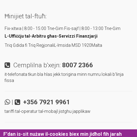
Ħinijiet tal-ftuħ:
Fix-xitwa | 8:00 - 15:00 Tne-Ġim
Fis-sajf | 8:00 - 13:00 Tne-Ġim
L-Uffiċċju tal-Arbitru
għas-Servizzi Finanzjarji
Triq Ġdida fi Triq Reġjonali
L-Imsida MSD 1920
Malta
Cemplilna b'xejn:
8007 2366
it-telefonata tkun bla hlas jekk torigina minn numru lokali b'linja
fissa
|
+356 7921 9961
tariffi tal-operatur tal-mobajl jistghu japplikaw
|
|
Ibqa' aggornat u infurmat!
F'dan is-sit nużaw il-cookies biex min jidħol fih jarah