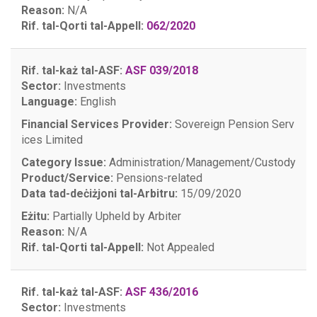
Reason:
N/A
Rif. tal-Qorti tal-Appell:
062/2020
Rif. tal-każ tal-ASF:
ASF 039/2018
Sector:
Investments
Language:
English
Financial Services Provider:
Sovereign Pension Serv
ices Limited
Category Issue:
Administration/Management/Custody
Product/Service:
Pensions-related
Data tad-deċiżjoni tal-Arbitru:
15/09/2020
Eżitu:
Partially Upheld by Arbiter
Reason:
N/A
Rif. tal-Qorti tal-Appell:
Not Appealed
Rif. tal-każ tal-ASF:
ASF 436/2016
Sector:
Investments