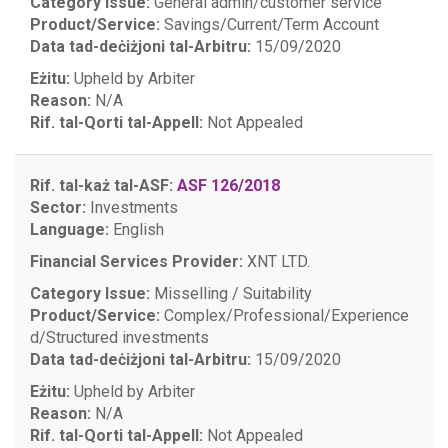
Category Issue:
General admin/customer service
Product/Service:
Savings/Current/Term Account
Data tad-deċiżjoni tal-Arbitru:
15/09/2020
Eżitu:
Upheld by Arbiter
Reason:
N/A
Rif. tal-Qorti tal-Appell:
Not Appealed
Rif. tal-każ tal-ASF:
ASF 126/2018
Sector:
Investments
Language:
English
Financial Services Provider:
XNT LTD.
Category Issue:
Misselling / Suitability
Product/Service:
Complex/Professional/Experience
d/Structured investments
Data tad-deċiżjoni tal-Arbitru:
15/09/2020
Eżitu:
Upheld by Arbiter
Reason:
N/A
Rif. tal-Qorti tal-Appell:
Not Appealed