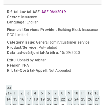
Rif. tal-każ tal-ASF:
ASF 064/2019
Sector:
Insurance
Language:
English
Financial Services Provider:
Building Block Insurance
PCC Limited
Category Issue:
General admin/customer service
Product/Service:
Pet-related
Data tad-deċiżjoni tal-Arbitru:
15/09/2020
Eżitu:
Upheld by Arbiter
Reason:
N/A
Rif. tal-Qorti tal-Appell:
Not Appealed
<<
/a>
1
2
3
4
5
6
7
8
9
10
11
12
13
14
15
16
17
18
19
20
21
22
23
24
25
26
27