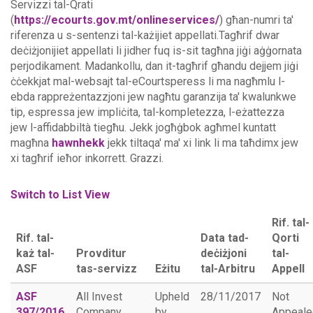
Servizzi tal-Qrati
(
https://ecourts.gov.mt/onlineservices/
) għan-numri ta'
riferenza u s-sentenzi tal-każijiet appellati.Tagħrif dwar
deċiżjonijiet appellati li jidher fuq is-sit tagħna jiġi aġġornata
perjodikament. Madankollu, dan it-tagħrif għandu dejjem jiġi
ċċekkjat mal-websajt tal-eCourtsperess li ma nagħmlu l-
ebda rappreżentazzjoni jew nagħtu garanzija ta' kwalunkwe
tip, espressa jew impliċita, tal-kompletezza, l-eżattezza
jew l-affidabbiltà tiegħu.
Jekk jogħġbok agħmel kuntatt
magħna
hawnhekk
jekk tiltaqa' ma' xi link li ma taħdimx jew
xi tagħrif ieħor inkorrett. Grazzi.
Switch to List View
Rif. tal-
Rif. tal-
Data tad-
Qorti
każ tal-
Provditur
deċiżjoni
tal-
ASF
tas-servizz
Eżitu
tal-Arbitru
Appell
ASF
All Invest
Upheld
28/11/2017
Not
397/2016
Company
by
Appeale