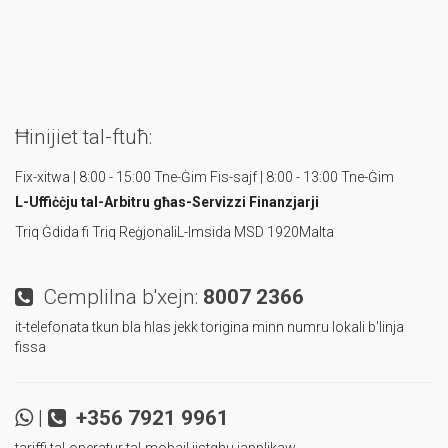
Ħinijiet tal-ftuħ:
Fix-xitwa | 8:00 - 15:00 Tne-Ġim
Fis-sajf | 8:00 - 13:00 Tne-Ġim
L-Uffiċċju tal-Arbitru
għas-Servizzi Finanzjarji
Triq Ġdida fi Triq Reġjonali
L-Imsida MSD 1920
Malta
Cemplilna b'xejn:
8007 2366
it-telefonata tkun bla hlas jekk torigina minn numru lokali b'linja
fissa
|
+356 7921 9961