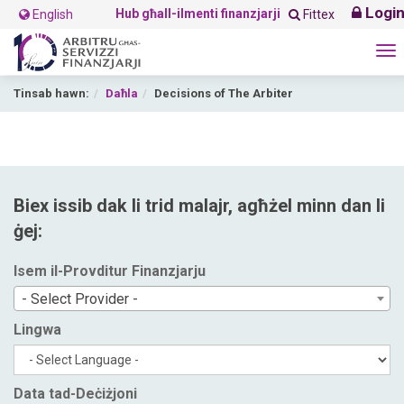
Logi
Hub għall-ilmenti finanzjarji
English
Fittex
To
na
Tinsab hawn:
Daħla
Decisions of The Arbiter
Biex issib dak li trid malajr, agħżel minn dan li
ġej:
Isem il-Provditur Finanzjarju
- Select Provider -
Lingwa
Data tad-Deċiżjoni