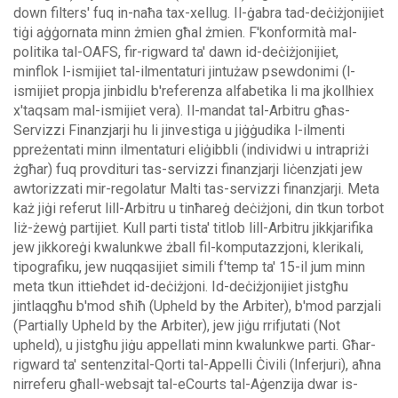
down filters' fuq in-naħa tax-xellug.
Il-ġabra tad-deċiżjonijiet
tiġi aġġornata minn żmien għal żmien. F'konformità mal-
politika tal-OAFS, fir-rigward ta' dawn id-deċiżjonijiet,
minflok l-ismijiet tal-ilmentaturi jintużaw psewdonimi (l-
ismijiet propja jinbidlu b'referenza alfabetika li ma jkollhiex
x'taqsam mal-ismijiet vera).
Il-mandat tal-Arbitru għas-
Servizzi Finanzjarji hu li jinvestiga u jiġġudika l-ilmenti
ppreżentati minn ilmentaturi eliġibbli (individwi u intrapriżi
żgħar) fuq provdituri tas-servizzi finanzjarji liċenzjati jew
awtorizzati mir-regolatur Malti tas-servizzi finanzjarji. Meta
każ jiġi referut lill-Arbitru u tinħareġ deċiżjoni, din tkun torbot
liż-żewġ partijiet.
Kull parti tista' titlob lill-Arbitru jikkjarifika
jew jikkoreġi kwalunkwe żball fil-komputazzjoni, klerikali,
tipografiku, jew nuqqasijiet simili f'temp ta' 15-il jum minn
meta tkun ittieħdet id-deċiżjoni. Id-deċiżjonijiet jistgħu
jintlaqgħu b'mod sħiħ (Upheld by the Arbiter), b'mod parzjali
(Partially Upheld by the Arbiter), jew jiġu rrifjutati (Not
upheld), u jistgħu jiġu appellati minn kwalunkwe parti.
Għar-
rigward ta' sentenzital-Qorti tal-Appelli Ċivili (Inferjuri), aħna
nirreferu għall-websajt tal-eCourts tal-Aġenzija dwar is-