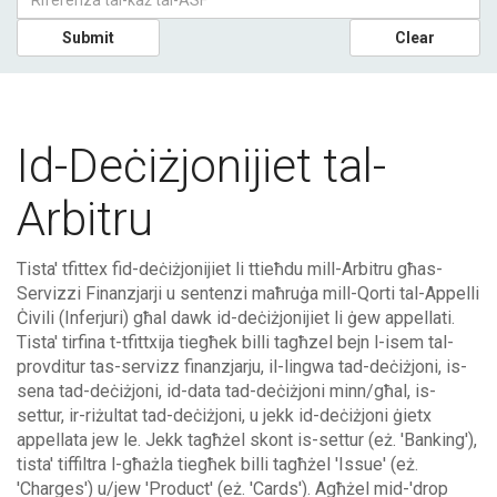
Submit
Clear
Id-Deċiżjonijiet tal-
Arbitru
Tista' tfittex fid-deċiżjonijiet li ttieħdu mill-Arbitru għas-
Servizzi Finanzjarji u sentenzi maħruġa mill-Qorti tal-Appelli
Ċivili (Inferjuri) għal dawk id-deċiżjonijiet li ġew appellati.
Tista' tirfina t-tfittxija tiegħek billi tagħzel bejn l-isem tal-
provditur tas-servizz finanzjarju, il-lingwa tad-deċiżjoni, is-
sena tad-deċiżjoni, id-data tad-deċiżjoni minn/għal, is-
settur, ir-riżultat tad-deċiżjoni, u jekk id-deċiżjoni ġietx
appellata jew le. Jekk tagħżel skont is-settur (eż. 'Banking'),
tista' tiffiltra l-għażla tiegħek billi tagħżel 'Issue' (eż.
'Charges') u/jew 'Product' (eż. 'Cards'). Agħżel mid-'drop