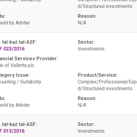
d/Structured investments
tu:
Reason:
eld by Arbiter
N/A
. tal-każ tal-ASF:
Sector:
F 023/2016
Investments
ancial Services Provider:
k of Valletta plc
tegory Issue:
Product/Service:
selling / Suitability
Complex/Professional/Exp
d/Structured investments
tu:
Reason:
eld by Arbiter
N/A
. tal-każ tal-ASF:
Sector:
F 013/2016
Investments