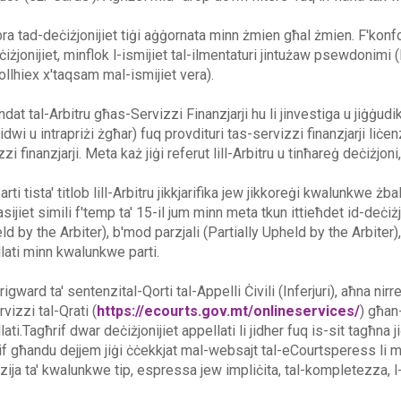
bra tad-deċiżjonijiet tiġi aġġornata minn żmien għal żmien. F'konfo
ċiżjonijiet, minflok l-ismijiet tal-ilmentaturi jintużaw psewdonimi (l
ollhiex x'taqsam mal-ismijiet vera).
ndat tal-Arbitru għas-Servizzi Finanzjarji hu li jinvestiga u jiġġudi
vidwi u intrapriżi żgħar) fuq provdituri tas-servizzi finanzjarji liċe
zi finanzjarji. Meta każ jiġi referut lill-Arbitru u tinħareġ deċiżjoni
arti tista' titlob lill-Arbitru jikkjarifika jew jikkoreġi kwalunkwe żba
sijiet simili f'temp ta' 15-il jum minn meta tkun ittieħdet id-deċiżj
d by the Arbiter), b'mod parzjali (Partially Upheld by the Arbiter), j
lati minn kwalunkwe parti.
rigward ta' sentenzital-Qorti tal-Appelli Ċivili (Inferjuri), aħna ni
vizzi tal-Qrati (
https://ecourts.gov.mt/onlineservices/
) għan-
lati.Tagħrif dwar deċiżjonijiet appellati li jidher fuq is-sit tagħna
if għandu dejjem jiġi ċċekkjat mal-websajt tal-eCourtsperess li
zija ta' kwalunkwe tip, espressa jew impliċita, tal-kompletezza, l-