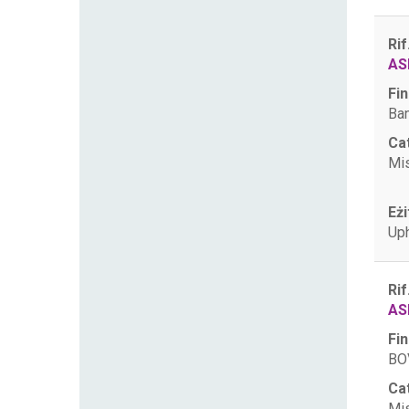
Rif
AS
Fin
Ban
Ca
Mis
Eżi
Uph
Rif
AS
Fin
BOV
Ca
Mis