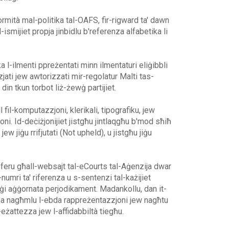
rmità mal-politika tal-OAFS, fir-rigward ta' dawn
-ismijiet propja jinbidlu b'referenza alfabetika li
ka l-ilmenti ppreżentati minn ilmentaturi eliġibbli
nzjati jew awtorizzati mir-regolatur Malti tas-
, din tkun torbot liż-żewġ partijiet.
ll fil-komputazzjoni, klerikali, tipografiku, jew
oni. Id-deċiżjonijiet jistgħu jintlaqgħu b'mod sħiħ
ew jiġu rrifjutati (Not upheld), u jistgħu jiġu
rreferu għall-websajt tal-eCourts tal-Aġenzija dwar
numri ta' riferenza u s-sentenzi tal-każijiet
 jiġi aġġornata perjodikament. Madankollu, dan it-
 ma nagħmlu l-ebda rappreżentazzjoni jew nagħtu
eżattezza jew l-affidabbiltà tiegħu.