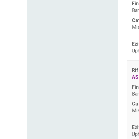
Fin
Ban
Ca
Mis
Eżi
Uph
Rif
AS
Fin
Ban
Ca
Mis
Eżi
Uph