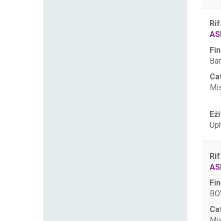
Rif
AS
Fin
Ban
Ca
Mis
Eżi
Uph
Rif
AS
Fin
BOV
Ca
Mis