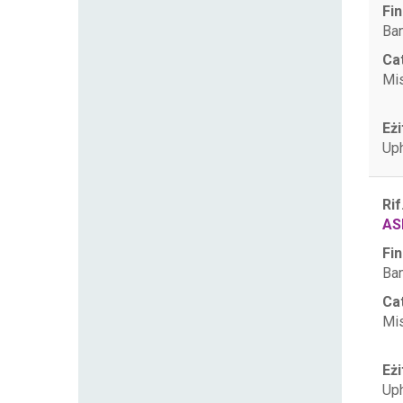
Fin
Ban
Ca
Mis
Eżi
Uph
Rif
AS
Fin
Ban
Ca
Mis
Eżi
Uph