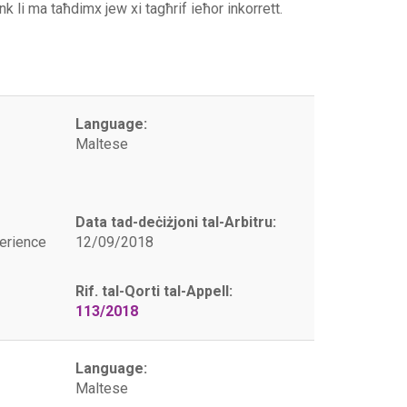
link li ma taħdimx jew xi tagħrif ieħor inkorrett.
Language:
Maltese
Data tad-deċiżjoni tal-Arbitru:
erience
12/09/2018
Rif. tal-Qorti tal-Appell:
113/2018
Language:
Maltese