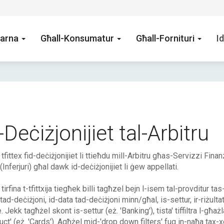
arna
Għall-Konsumatur
Għall-Fornituri
Id
-Deċiżjonijiet tal-Arbitru
' tfittex fid-deċiżjonijiet li ttieħdu mill-Arbitru għas-Servizzi Fina
 (Inferjuri) għal dawk id-deċiżjonijiet li ġew appellati.
 tirfina t-tfittxija tiegħek billi tagħzel bejn l-isem tal-provditur ta
tad-deċiżjoni, id-data tad-deċiżjoni minn/għal, is-settur, ir-riżulta
. Jekk tagħżel skont is-settur (eż. 'Banking'), tista' tiffiltra l-għa
uct' (eż. 'Cards'). Agħżel mid-'drop down filters' fuq in-naħa tax-x