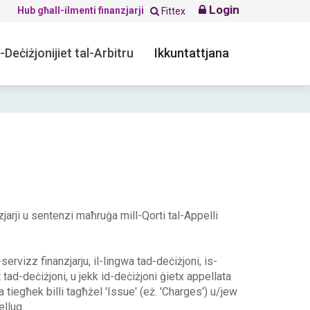
Login
Hub għall-ilmenti finanzjarji
Fittex
-Deċiżjonijiet tal-Arbitru
Ikkuntattjana
nzjarji u sentenzi maħruġa mill-Qorti tal-Appelli
s-servizz finanzjarju, il-lingwa tad-deċiżjoni, is-
t tad-deċiżjoni, u jekk id-deċiżjoni ġietx appellata
żla tiegħek billi tagħżel 'Issue' (eż. 'Charges') u/jew
ellug.