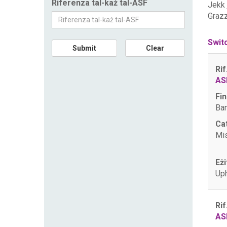
Riferenza tal-każ tal-ASF
Jekk
Grazz
Swit
Submit
Clear
Rif
AS
Fin
Ban
Ca
Mis
Eżi
Uph
Rif
AS