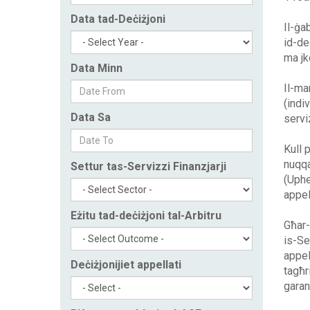
Data tad-Deċiżjoni
Il-ġa
id-de
ma jk
Data Minn
Il-ma
(indi
Data Sa
serviz
Kull p
nuqqa
Settur tas-Servizzi Finanzjarji
(Uphel
appel
Eżitu tad-deċiżjoni tal-Arbitru
Għar-
is-Ser
appel
Deċiżjonijiet appellati
tagħr
garan