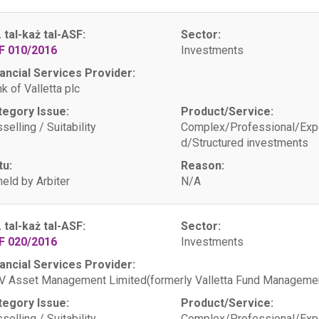
. tal-każ tal-ASF:
Sector:
F 010/2016
Investments
ancial Services Provider:
k of Valletta plc
tegory Issue:
Product/Service:
selling / Suitability
Complex/Professional/Exp
d/Structured investments
tu:
Reason:
eld by Arbiter
N/A
. tal-każ tal-ASF:
Sector:
F 020/2016
Investments
ancial Services Provider:
 Asset Management Limited(formerly Valletta Fund Managemen
tegory Issue:
Product/Service:
selling / Suitability
Complex/Professional/Exp