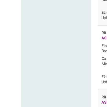
Eżi
Uph
Rif
AS
Fin
Ban
Ca
Mis
Eżi
Uph
Rif
AS