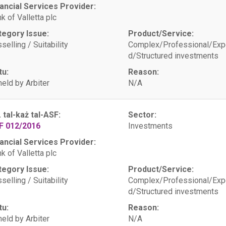
ancial Services Provider:
k of Valletta plc
tegory Issue:
Product/Service:
selling / Suitability
Complex/Professional/Exp
d/Structured investments
tu:
Reason:
eld by Arbiter
N/A
. tal-każ tal-ASF:
Sector:
F 012/2016
Investments
ancial Services Provider:
k of Valletta plc
tegory Issue:
Product/Service:
selling / Suitability
Complex/Professional/Exp
d/Structured investments
tu:
Reason:
eld by Arbiter
N/A