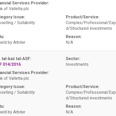
ancial Services Provider:
k of Valletta plc
tegory Issue:
Product/Service:
selling / Suitability
Complex/Professional/Exp
d/Structured investments
tu:
Reason:
eld by Arbiter
N/A
. tal-każ tal-ASF:
Sector:
F 014/2016
Investments
ancial Services Provider:
k of Valletta plc
tegory Issue:
Product/Service:
selling / Suitability
Complex/Professional/Exp
d/Structured investments
tu:
Reason:
eld by Arbiter
N/A