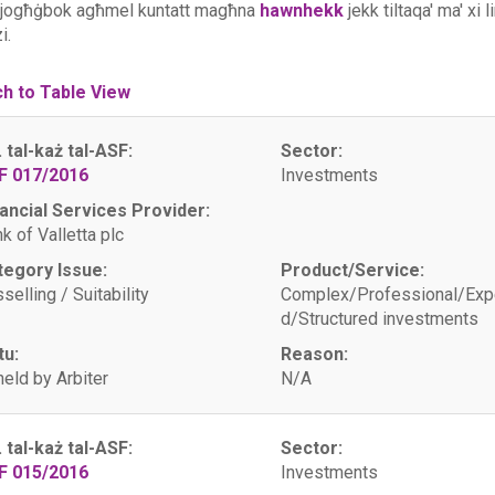
 jogħġbok agħmel kuntatt magħna
hawnhekk
jekk tiltaqa' ma' xi 
i.
ch to Table View
. tal-każ tal-ASF:
Sector:
F 017/2016
Investments
ancial Services Provider:
k of Valletta plc
tegory Issue:
Product/Service:
selling / Suitability
Complex/Professional/Exp
d/Structured investments
tu:
Reason:
eld by Arbiter
N/A
. tal-każ tal-ASF:
Sector:
F 015/2016
Investments