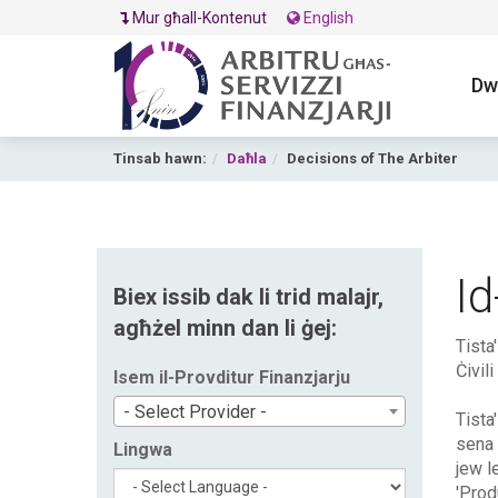
Mur għall-Kontenut
English
Dw
Tinsab hawn:
Daħla
Decisions of The Arbiter
Id
Biex issib dak li trid malajr,
agħżel minn dan li ġej:
Tista
Ċivili
Isem il-Provditur Finanzjarju
- Select Provider -
Tista'
sena 
Lingwa
jew le
'Prod