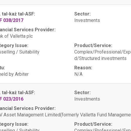
. tal-każ tal-ASF:
Sector:
F 038/2017
Investments
ancial Services Provider:
k of Valletta plc
tegory Issue:
Product/Service:
selling / Suitability
Complex/Professional/Exp
d/Structured investments
tu:
Reason:
eld by Arbiter
N/A
. tal-każ tal-ASF:
Sector:
F 023/2016
Investments
ancial Services Provider:
 Asset Management Limited(formerly Valletta Fund Managemen
tegory Issue:
Product/Service:
selling / Suitability
Complex/Professional/Exp