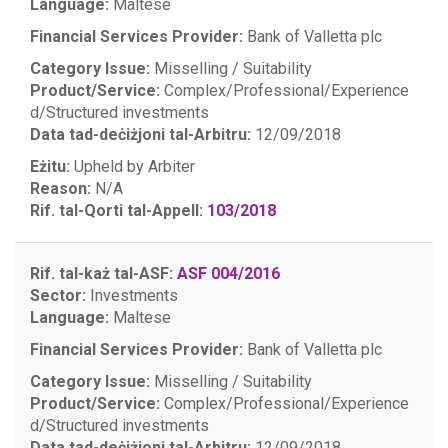
Language:
Maltese
Financial Services Provider:
Bank of Valletta plc
Category Issue:
Misselling / Suitability
Product/Service:
Complex/Professional/Experience
d/Structured investments
Data tad-deċiżjoni tal-Arbitru:
12/09/2018
Eżitu:
Upheld by Arbiter
Reason:
N/A
Rif. tal-Qorti tal-Appell:
103/2018
Rif. tal-każ tal-ASF:
ASF 004/2016
Sector:
Investments
Language:
Maltese
Financial Services Provider:
Bank of Valletta plc
Category Issue:
Misselling / Suitability
Product/Service:
Complex/Professional/Experience
d/Structured investments
Data tad-deċiżjoni tal-Arbitru:
12/09/2018