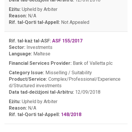
Eżitu:
Upheld by Arbiter
Reason:
N/A
Rif. tal-Qorti tal-Appell:
Not Appealed
Rif. tal-każ tal-ASF:
ASF 155/2017
Sector:
Investments
Language:
Maltese
Financial Services Provider:
Bank of Valletta plc
Category Issue:
Misselling / Suitability
Product/Service:
Complex/Professional/Experience
d/Structured investments
Data tad-deċiżjoni tal-Arbitru:
12/09/2018
Eżitu:
Upheld by Arbiter
Reason:
N/A
Rif. tal-Qorti tal-Appell:
148/2018