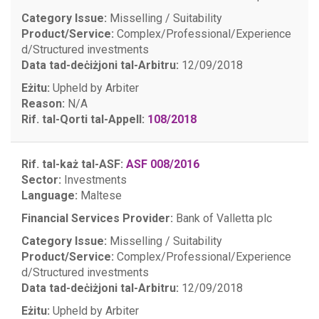
Category Issue:
Misselling / Suitability
Product/Service:
Complex/Professional/Experience
d/Structured investments
Data tad-deċiżjoni tal-Arbitru:
12/09/2018
Eżitu:
Upheld by Arbiter
Reason:
N/A
Rif. tal-Qorti tal-Appell:
108/2018
Rif. tal-każ tal-ASF:
ASF 008/2016
Sector:
Investments
Language:
Maltese
Financial Services Provider:
Bank of Valletta plc
Category Issue:
Misselling / Suitability
Product/Service:
Complex/Professional/Experience
d/Structured investments
Data tad-deċiżjoni tal-Arbitru:
12/09/2018
Eżitu:
Upheld by Arbiter