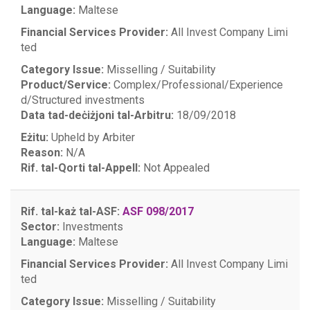
Language:
Maltese
Financial Services Provider:
All Invest Company Limi
ted
Category Issue:
Misselling / Suitability
Product/Service:
Complex/Professional/Experience
d/Structured investments
Data tad-deċiżjoni tal-Arbitru:
18/09/2018
Eżitu:
Upheld by Arbiter
Reason:
N/A
Rif. tal-Qorti tal-Appell:
Not Appealed
Rif. tal-każ tal-ASF:
ASF 098/2017
Sector:
Investments
Language:
Maltese
Financial Services Provider:
All Invest Company Limi
ted
Category Issue:
Misselling / Suitability