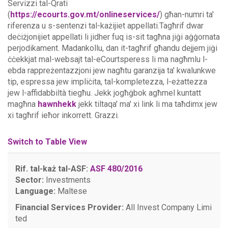
Servizzi tal-Qrati
(
https://ecourts.gov.mt/onlineservices/
) għan-numri ta'
riferenza u s-sentenzi tal-każijiet appellati.Tagħrif dwar
deċiżjonijiet appellati li jidher fuq is-sit tagħna jiġi aġġornata
perjodikament. Madankollu, dan it-tagħrif għandu dejjem jiġi
ċċekkjat mal-websajt tal-eCourtsperess li ma nagħmlu l-
ebda rappreżentazzjoni jew nagħtu garanzija ta' kwalunkwe
tip, espressa jew impliċita, tal-kompletezza, l-eżattezza
jew l-affidabbiltà tiegħu.
Jekk jogħġbok agħmel kuntatt
magħna
hawnhekk
jekk tiltaqa' ma' xi link li ma taħdimx jew
xi tagħrif ieħor inkorrett. Grazzi.
Switch to Table View
Rif. tal-każ tal-ASF:
ASF 480/2016
Sector:
Investments
Language:
Maltese
Financial Services Provider:
All Invest Company Limi
ted