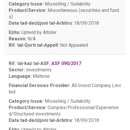
Category Issue:
Misselling / Suitability
Product/Service:
Miscellaneous (securities and fund
s)
Data tad-deċiżjoni tal-Arbitru:
18/09/2018
Eżitu:
Upheld by Arbiter
Reason:
N/A
Rif. tal-Qorti tal-Appell:
Not Appealed
Rif. tal-każ tal-ASF:
ASF 090/2017
Sector:
Investments
Language:
Maltese
Financial Services Provider:
All Invest Company Limi
ted
Category Issue:
Misselling / Suitability
Product/Service:
Complex/Professional/Experience
d/Structured investments
Data tad-deċiżjoni tal-Arbitru:
18/09/2018
Eżitu:
Upheld by Arbiter