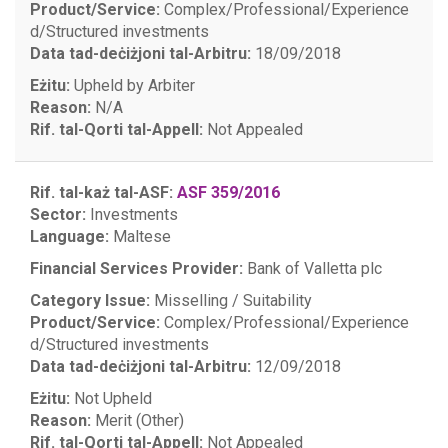
Product/Service:
Complex/Professional/Experience
d/Structured investments
Data tad-deċiżjoni tal-Arbitru:
18/09/2018
Eżitu:
Upheld by Arbiter
Reason:
N/A
Rif. tal-Qorti tal-Appell:
Not Appealed
Rif. tal-każ tal-ASF:
ASF 359/2016
Sector:
Investments
Language:
Maltese
Financial Services Provider:
Bank of Valletta plc
Category Issue:
Misselling / Suitability
Product/Service:
Complex/Professional/Experience
d/Structured investments
Data tad-deċiżjoni tal-Arbitru:
12/09/2018
Eżitu:
Not Upheld
Reason:
Merit (Other)
Rif. tal-Qorti tal-Appell:
Not Appealed