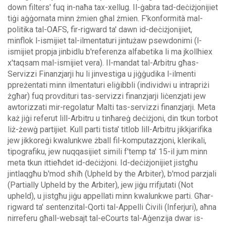
down filters' fuq in-naħa tax-xellug.
Il-ġabra tad-deċiżjonijiet
tiġi aġġornata minn żmien għal żmien. F'konformità mal-
politika tal-OAFS, fir-rigward ta' dawn id-deċiżjonijiet,
minflok l-ismijiet tal-ilmentaturi jintużaw psewdonimi (l-
ismijiet propja jinbidlu b'referenza alfabetika li ma jkollhiex
x'taqsam mal-ismijiet vera).
Il-mandat tal-Arbitru għas-
Servizzi Finanzjarji hu li jinvestiga u jiġġudika l-ilmenti
ppreżentati minn ilmentaturi eliġibbli (individwi u intrapriżi
żgħar) fuq provdituri tas-servizzi finanzjarji liċenzjati jew
awtorizzati mir-regolatur Malti tas-servizzi finanzjarji. Meta
każ jiġi referut lill-Arbitru u tinħareġ deċiżjoni, din tkun torbot
liż-żewġ partijiet.
Kull parti tista' titlob lill-Arbitru jikkjarifika
jew jikkoreġi kwalunkwe żball fil-komputazzjoni, klerikali,
tipografiku, jew nuqqasijiet simili f'temp ta' 15-il jum minn
meta tkun ittieħdet id-deċiżjoni. Id-deċiżjonijiet jistgħu
jintlaqgħu b'mod sħiħ (Upheld by the Arbiter), b'mod parzjali
(Partially Upheld by the Arbiter), jew jiġu rrifjutati (Not
upheld), u jistgħu jiġu appellati minn kwalunkwe parti.
Għar-
rigward ta' sentenzital-Qorti tal-Appelli Ċivili (Inferjuri), aħna
nirreferu għall-websajt tal-eCourts tal-Aġenzija dwar is-