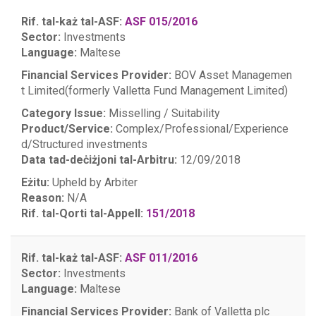
Rif. tal-każ tal-ASF:
ASF 015/2016
Sector:
Investments
Language:
Maltese
Financial Services Provider:
BOV Asset Managemen
t Limited(formerly Valletta Fund Management Limited)
Category Issue:
Misselling / Suitability
Product/Service:
Complex/Professional/Experience
d/Structured investments
Data tad-deċiżjoni tal-Arbitru:
12/09/2018
Eżitu:
Upheld by Arbiter
Reason:
N/A
Rif. tal-Qorti tal-Appell:
151/2018
Rif. tal-każ tal-ASF:
ASF 011/2016
Sector:
Investments
Language:
Maltese
Financial Services Provider:
Bank of Valletta plc