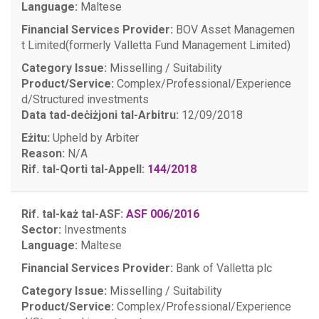
Language:
Maltese
Financial Services Provider:
BOV Asset Managemen
t Limited(formerly Valletta Fund Management Limited)
Category Issue:
Misselling / Suitability
Product/Service:
Complex/Professional/Experience
d/Structured investments
Data tad-deċiżjoni tal-Arbitru:
12/09/2018
Eżitu:
Upheld by Arbiter
Reason:
N/A
Rif. tal-Qorti tal-Appell:
144/2018
Rif. tal-każ tal-ASF:
ASF 006/2016
Sector:
Investments
Language:
Maltese
Financial Services Provider:
Bank of Valletta plc
Category Issue:
Misselling / Suitability
Product/Service:
Complex/Professional/Experience