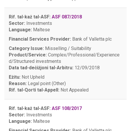
Rif. tal-każ tal-ASF:
ASF 087/2018
Sector:
Investments
Language:
Maltese
Financial Services Provider:
Bank of Valletta plc
Category Issue:
Misselling / Suitability
Product/Service:
Complex/Professional/Experience
d/Structured investments
Data tad-deċiżjoni tal-Arbitru:
12/09/2018
Eżitu:
Not Upheld
Reason:
Legal point (Other)
Rif. tal-Qorti tal-Appell:
Not Appealed
Rif. tal-każ tal-ASF:
ASF 108/2017
Sector:
Investments
Language:
Maltese
Financial Services Provider:
Bank of Valletta plc