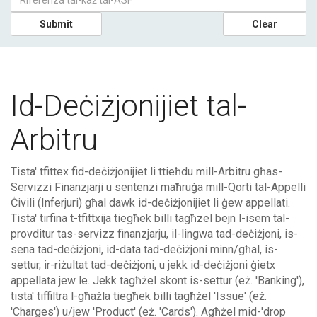
Submit
Clear
Id-Deċiżjonijiet tal-
Arbitru
Tista' tfittex fid-deċiżjonijiet li ttieħdu mill-Arbitru għas-
Servizzi Finanzjarji u sentenzi maħruġa mill-Qorti tal-Appelli
Ċivili (Inferjuri) għal dawk id-deċiżjonijiet li ġew appellati.
Tista' tirfina t-tfittxija tiegħek billi tagħzel bejn l-isem tal-
provditur tas-servizz finanzjarju, il-lingwa tad-deċiżjoni, is-
sena tad-deċiżjoni, id-data tad-deċiżjoni minn/għal, is-
settur, ir-riżultat tad-deċiżjoni, u jekk id-deċiżjoni ġietx
appellata jew le. Jekk tagħżel skont is-settur (eż. 'Banking'),
tista' tiffiltra l-għażla tiegħek billi tagħżel 'Issue' (eż.
'Charges') u/jew 'Product' (eż. 'Cards'). Agħżel mid-'drop