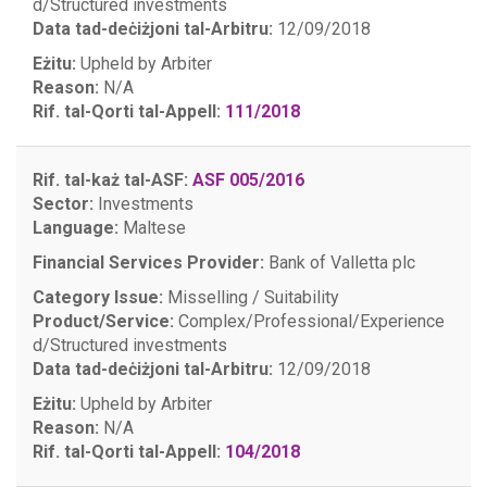
d/Structured investments
Data tad-deċiżjoni tal-Arbitru:
12/09/2018
Eżitu:
Upheld by Arbiter
Reason:
N/A
Rif. tal-Qorti tal-Appell:
111/2018
Rif. tal-każ tal-ASF:
ASF 005/2016
Sector:
Investments
Language:
Maltese
Financial Services Provider:
Bank of Valletta plc
Category Issue:
Misselling / Suitability
Product/Service:
Complex/Professional/Experience
d/Structured investments
Data tad-deċiżjoni tal-Arbitru:
12/09/2018
Eżitu:
Upheld by Arbiter
Reason:
N/A
Rif. tal-Qorti tal-Appell:
104/2018