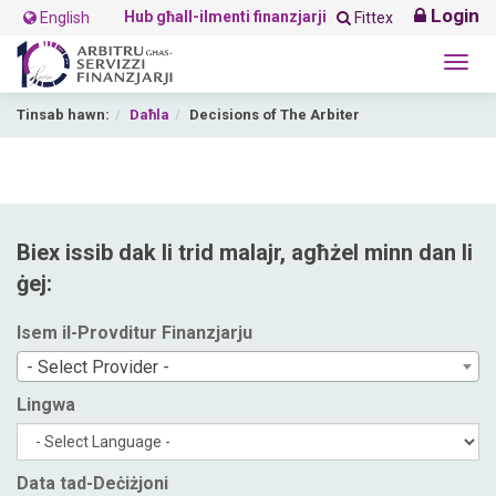
Login
Hub għall-ilmenti finanzjarji
English
Fittex
Togg
navig
Tinsab hawn:
Daħla
Decisions of The Arbiter
Biex issib dak li trid malajr, agħżel minn dan li
ġej:
Isem il-Provditur Finanzjarju
- Select Provider -
Lingwa
Data tad-Deċiżjoni