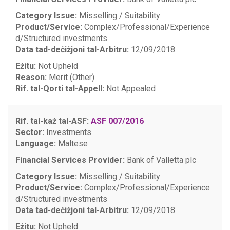
Category Issue:
Misselling / Suitability
Product/Service:
Complex/Professional/Experience
d/Structured investments
Data tad-deċiżjoni tal-Arbitru:
12/09/2018
Eżitu:
Not Upheld
Reason:
Merit (Other)
Rif. tal-Qorti tal-Appell:
Not Appealed
Rif. tal-każ tal-ASF:
ASF 007/2016
Sector:
Investments
Language:
Maltese
Financial Services Provider:
Bank of Valletta plc
Category Issue:
Misselling / Suitability
Product/Service:
Complex/Professional/Experience
d/Structured investments
Data tad-deċiżjoni tal-Arbitru:
12/09/2018
Eżitu:
Not Upheld