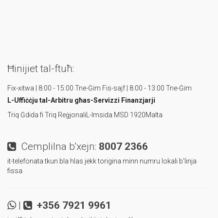
Ħinijiet tal-ftuħ:
Fix-xitwa | 8:00 - 15:00 Tne-Ġim
Fis-sajf | 8:00 - 13:00 Tne-Ġim
L-Uffiċċju tal-Arbitru
għas-Servizzi Finanzjarji
Triq Ġdida fi Triq Reġjonali
L-Imsida MSD 1920
Malta
Cemplilna b'xejn:
8007 2366
it-telefonata tkun bla hlas jekk torigina minn numru lokali b'linja
fissa
|
+356 7921 9961