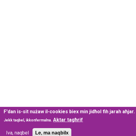
F'dan is-sit nużaw il-cookies biex min jidħol fih jarah aħjar.
Aktar tagħrif
Jekk taqbel, ikkonfermalna.
Iva, naqbel
Le, ma naqbilx