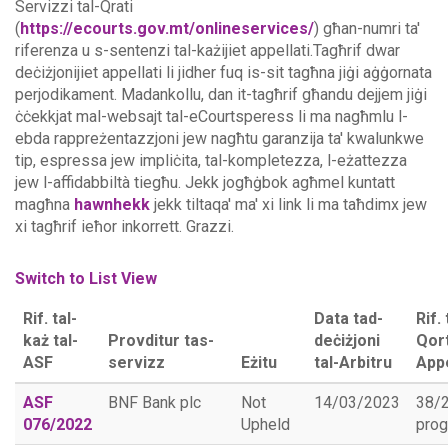
Servizzi tal-Qrati
(
https://ecourts.gov.mt/onlineservices/
) għan-numri ta'
riferenza u s-sentenzi tal-każijiet appellati.Tagħrif dwar
deċiżjonijiet appellati li jidher fuq is-sit tagħna jiġi aġġornata
perjodikament. Madankollu, dan it-tagħrif għandu dejjem jiġi
ċċekkjat mal-websajt tal-eCourtsperess li ma nagħmlu l-
ebda rappreżentazzjoni jew nagħtu garanzija ta' kwalunkwe
tip, espressa jew impliċita, tal-kompletezza, l-eżattezza
jew l-affidabbiltà tiegħu.
Jekk jogħġbok agħmel kuntatt
magħna
hawnhekk
jekk tiltaqa' ma' xi link li ma taħdimx jew
xi tagħrif ieħor inkorrett. Grazzi.
Switch to List View
Rif. tal-
Data tad-
Rif. 
każ tal-
Provditur tas-
deċiżjoni
Qort
ASF
servizz
Eżitu
tal-Arbitru
Appe
ASF
BNF Bank plc
Not
14/03/2023
38/
076/2022
Upheld
prog