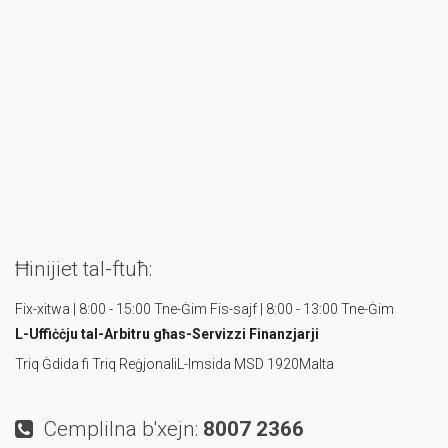
Ħinijiet tal-ftuħ:
Fix-xitwa | 8:00 - 15:00 Tne-Ġim
Fis-sajf | 8:00 - 13:00 Tne-Ġim
L-Uffiċċju tal-Arbitru
għas-Servizzi Finanzjarji
Triq Ġdida fi Triq Reġjonali
L-Imsida MSD 1920
Malta
Cemplilna b'xejn:
8007 2366