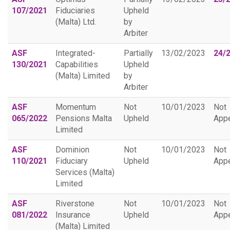
107/2021
Fiduciaries
Upheld
(Malta) Ltd.
by
Arbiter
ASF
Integrated-
Partially
13/02/2023
24/
130/2021
Capabilities
Upheld
(Malta) Limited
by
Arbiter
ASF
Momentum
Not
10/01/2023
Not
065/2022
Pensions Malta
Upheld
App
Limited
ASF
Dominion
Not
10/01/2023
Not
110/2021
Fiduciary
Upheld
App
Services (Malta)
Limited
ASF
Riverstone
Not
10/01/2023
Not
081/2022
Insurance
Upheld
App
(Malta) Limited