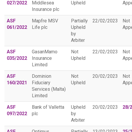
027/2022
Middlesea
Upheld
App
Insurance plc
ASF
Mapfre MSV
Partially
22/02/2023
Not
061/2022
Life plc
Upheld
App
by
Arbiter
ASF
GasanMamo
Not
22/02/2023
Not
035/2022
Insurance
Upheld
App
Limited
ASF
Dominion
Not
20/02/2023
Not
160/2021
Fiduciary
Upheld
App
Services (Malta)
Limited
ASF
Bank of Valletta
Upheld
20/02/2023
28/
097/2022
plc
by
Arbiter
ASF
Optimus
Partially
13/02/2023
25/