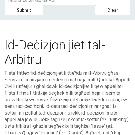
Submit
Clear
Id-Deċiżjonijiet tal-
Arbitru
Tista' tfittex fid-deċiżjonijiet li ttieħdu mill-Arbitru għas-
Servizzi Finanzjarji u sentenzi maħruġa mill-Qorti tal-Appelli
Ċivili (Inferjuri) għal dawk id-deċiżjonijiet li ġew appellati.
Tista' tirfina t-tfittxija tiegħek billi tagħzel bejn l-isem tal-
provditur tas-servizz finanzjarju, il-lingwa tad-deċiżjoni, is-
sena tad-deċiżjoni, id-data tad-deċiżjoni minn/għal, is-
settur, ir-riżultat tad-deċiżjoni, u jekk id-deċiżjoni ġietx
appellata jew le. Jekk tagħżel skont is-settur (eż. 'Banking'),
tista' tiffiltra l-għażla tiegħek billi tagħżel 'Issue' (eż.
'Charges') u/jew 'Product' (eż. 'Cards'). Agħżel mid-'drop