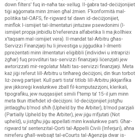
down filters' fuq in-naħa tax-xellug.
Il-ġabra tad-deċiżjonijiet
tiġi aġġornata minn żmien għal żmien. F'konformità mal-
politika tal-OAFS, fir-rigward ta' dawn id-deċiżjonijiet,
minflok l-ismijiet tal-ilmentaturi jintużaw psewdonimi (l-
ismijiet propja jinbidlu b'referenza alfabetika li ma jkollhiex
x'taqsam mal-ismijiet vera).
Il-mandat tal-Arbitru għas-
Servizzi Finanzjarji hu li jinvestiga u jiġġudika l-ilmenti
ppreżentati minn ilmentaturi eliġibbli (individwi u intrapriżi
żgħar) fuq provdituri tas-servizzi finanzjarji liċenzjati jew
awtorizzati mir-regolatur Malti tas-servizzi finanzjarji. Meta
każ jiġi referut lill-Arbitru u tinħareġ deċiżjoni, din tkun torbot
liż-żewġ partijiet.
Kull parti tista' titlob lill-Arbitru jikkjarifika
jew jikkoreġi kwalunkwe żball fil-komputazzjoni, klerikali,
tipografiku, jew nuqqasijiet simili f'temp ta' 15-il jum minn
meta tkun ittieħdet id-deċiżjoni. Id-deċiżjonijiet jistgħu
jintlaqgħu b'mod sħiħ (Upheld by the Arbiter), b'mod parzjali
(Partially Upheld by the Arbiter), jew jiġu rrifjutati (Not
upheld), u jistgħu jiġu appellati minn kwalunkwe parti.
Għar-
rigward ta' sentenzital-Qorti tal-Appelli Ċivili (Inferjuri), aħna
nirreferu għall-websajt tal-eCourts tal-Aġenzija dwar is-