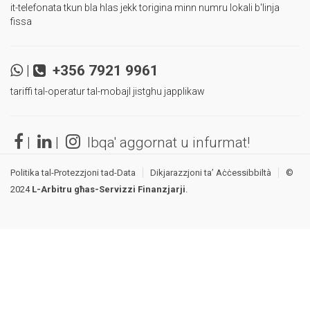
it-telefonata tkun bla hlas jekk torigina minn numru lokali b'linja
fissa
|
+356 7921 9961
tariffi tal-operatur tal-mobajl jistghu japplikaw
|
|
Ibqa' aggornat u infurmat!
Politika tal-Protezzjoni tad-Data
Dikjarazzjoni ta’ Aċċessibbiltà
©
2024
L-Arbitru għas-Servizzi Finanzjarji
.