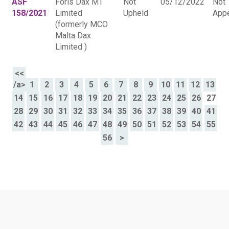
ASF
Foris Dax MT
Not
05/12/2022
Not
158/2021
Limited
Upheld
App
(formerly MCO
Malta Dax
Limited )
<<
/a>
1
2
3
4
5
6
7
8
9
10
11
12
13
14
15
16
17
18
19
20
21
22
23
24
25
26
27
28
29
30
31
32
33
34
35
36
37
38
39
40
41
42
43
44
45
46
47
48
49
50
51
52
53
54
55
56
>