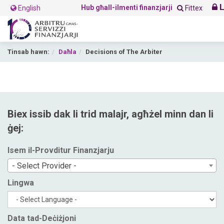
L
Hub għall-ilmenti finanzjarji
English
Fittex
Tinsab hawn:
Daħla
Decisions of The Arbiter
Biex issib dak li trid malajr, agħżel minn dan li
ġej:
Isem il-Provditur Finanzjarju
- Select Provider -
Lingwa
Data tad-Deċiżjoni