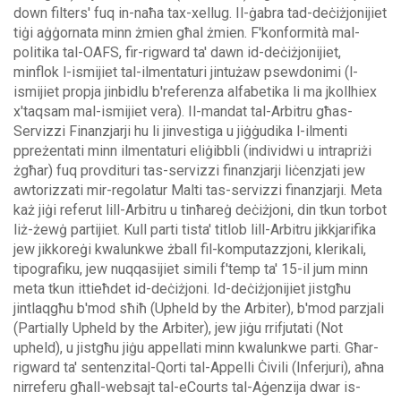
down filters' fuq in-naħa tax-xellug.
Il-ġabra tad-deċiżjonijiet
tiġi aġġornata minn żmien għal żmien. F'konformità mal-
politika tal-OAFS, fir-rigward ta' dawn id-deċiżjonijiet,
minflok l-ismijiet tal-ilmentaturi jintużaw psewdonimi (l-
ismijiet propja jinbidlu b'referenza alfabetika li ma jkollhiex
x'taqsam mal-ismijiet vera).
Il-mandat tal-Arbitru għas-
Servizzi Finanzjarji hu li jinvestiga u jiġġudika l-ilmenti
ppreżentati minn ilmentaturi eliġibbli (individwi u intrapriżi
żgħar) fuq provdituri tas-servizzi finanzjarji liċenzjati jew
awtorizzati mir-regolatur Malti tas-servizzi finanzjarji. Meta
każ jiġi referut lill-Arbitru u tinħareġ deċiżjoni, din tkun torbot
liż-żewġ partijiet.
Kull parti tista' titlob lill-Arbitru jikkjarifika
jew jikkoreġi kwalunkwe żball fil-komputazzjoni, klerikali,
tipografiku, jew nuqqasijiet simili f'temp ta' 15-il jum minn
meta tkun ittieħdet id-deċiżjoni. Id-deċiżjonijiet jistgħu
jintlaqgħu b'mod sħiħ (Upheld by the Arbiter), b'mod parzjali
(Partially Upheld by the Arbiter), jew jiġu rrifjutati (Not
upheld), u jistgħu jiġu appellati minn kwalunkwe parti.
Għar-
rigward ta' sentenzital-Qorti tal-Appelli Ċivili (Inferjuri), aħna
nirreferu għall-websajt tal-eCourts tal-Aġenzija dwar is-