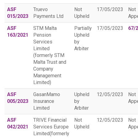
ASF
Truevo
Not
17/05/2023
Not
015/2023
Payments Ltd
Upheld
App
ASF
STM Malta
Partially
17/05/2023
67/
163/2021
Pension
Upheld
Services
by
Limited
Arbiter
(formerly STM
Malta Trust and
Company
Management
Limited)
ASF
GasanMamo
Upheld
12/05/2023
Not
005/2023
Insurance
by
App
Limited
Arbiter
ASF
TRIVE Financial
Not
12/05/2023
Not
042/2021
Services Europe
Upheld
App
Limited(formerly