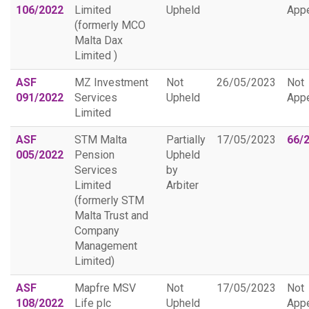
106/2022
Limited
Upheld
App
(formerly MCO
Malta Dax
Limited )
ASF
MZ Investment
Not
26/05/2023
Not
091/2022
Services
Upheld
App
Limited
ASF
STM Malta
Partially
17/05/2023
66/
005/2022
Pension
Upheld
Services
by
Limited
Arbiter
(formerly STM
Malta Trust and
Company
Management
Limited)
ASF
Mapfre MSV
Not
17/05/2023
Not
108/2022
Life plc
Upheld
App