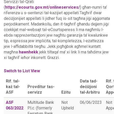
Servizzi tal-Qrati
(
https://ecourts.gov.mt/onlineservices/
) għan-numri ta'
riferenza u s-sentenzi tal-każijiet appellati.Tagħrif dwar
deċiżjonijiet appellati li jidher fuq is-sit tagħna jiġi aġġornata
perjodikament. Madankollu, dan it-tagħrif għandu dejjem jiġi
ċċekkjat mal-websajt tal-eCourtsperess li ma nagħmlu l-
ebda rappreżentazzjoni jew nagħtu garanzija ta' kwalunkwe
tip, espressa jew impliċita, tal-kompletezza, l-eżattezza
jew l-affidabbiltà tiegħu.
Jekk jogħġbok agħmel kuntatt
magħna
hawnhekk
jekk tiltaqa' ma' xi link li ma taħdimx jew
xi tagħrif ieħor inkorrett. Grazzi.
Switch to List View
Rif. tal-
Data tad-
Rif. 
każ tal-
Provditur tas-
deċiżjoni
Qort
ASF
servizz
Eżitu
tal-Arbitru
Appe
ASF
Multitude Bank
Not
06/06/2023
Not
063/2022
P.l.c. (formerly
Upheld
App
Ferratum Bank