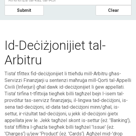
Submit
Clear
Id-Deċiżjonijiet tal-
Arbitru
Tista' tfittex fid-deċiżjonijiet li ttieħdu mill-Arbitru għas-
Servizzi Finanzjarji u sentenzi maħruġa mill-Qorti tal-Appelli
Ċivili (Inferjuri) għal dawk id-deċiżjonijiet li ġew appellati.
Tista' tirfina t-tfittxija tiegħek billi tagħzel bejn l-isem tal-
provditur tas-servizz finanzjarju, il-lingwa tad-deċiżjoni, is-
sena tad-deċiżjoni, id-data tad-deċiżjoni minn/għal, is-
settur, ir-riżultat tad-deċiżjoni, u jekk id-deċiżjoni ġietx
appellata jew le. Jekk tagħżel skont is-settur (eż. 'Banking'),
tista' tiffiltra l-għażla tiegħek billi tagħżel 'Issue' (eż.
'Charges') u/jew 'Product' (eż. 'Cards'). Agħżel mid-'drop