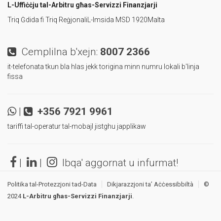
L-Uffiċċju tal-Arbitru
għas-Servizzi Finanzjarji
Triq Ġdida fi Triq Reġjonali
L-Imsida MSD 1920
Malta
Cemplilna b'xejn:
8007 2366
it-telefonata tkun bla hlas jekk torigina minn numru lokali b'linja
fissa
|
+356 7921 9961
tariffi tal-operatur tal-mobajl jistghu japplikaw
|
|
Ibqa' aggornat u infurmat!
Politika tal-Protezzjoni tad-Data
Dikjarazzjoni ta’ Aċċessibbiltà
©
2024
L-Arbitru għas-Servizzi Finanzjarji
.