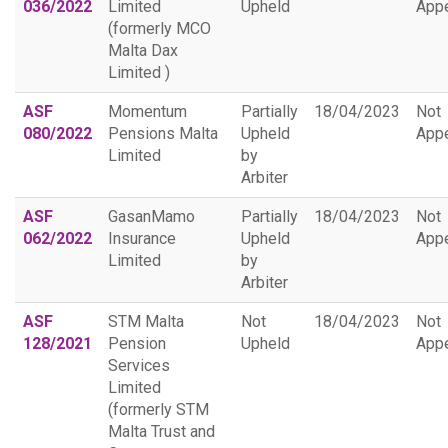
036/2022
Limited
Upheld
App
(formerly MCO
Malta Dax
Limited )
ASF
Momentum
Partially
18/04/2023
Not
080/2022
Pensions Malta
Upheld
App
Limited
by
Arbiter
ASF
GasanMamo
Partially
18/04/2023
Not
062/2022
Insurance
Upheld
App
Limited
by
Arbiter
ASF
STM Malta
Not
18/04/2023
Not
128/2021
Pension
Upheld
App
Services
Limited
(formerly STM
Malta Trust and