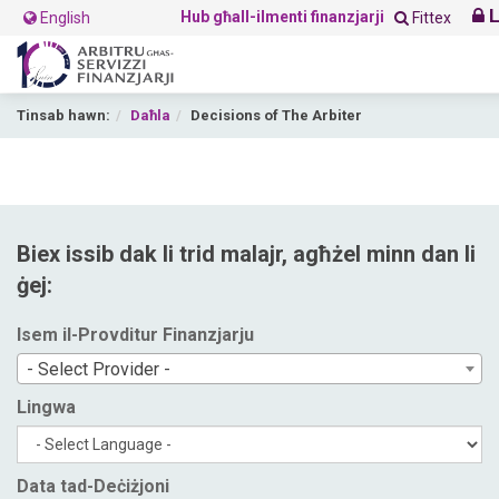
L
Hub għall-ilmenti finanzjarji
English
Fittex
Tinsab hawn:
Daħla
Decisions of The Arbiter
Biex issib dak li trid malajr, agħżel minn dan li
ġej:
Isem il-Provditur Finanzjarju
- Select Provider -
Lingwa
Data tad-Deċiżjoni