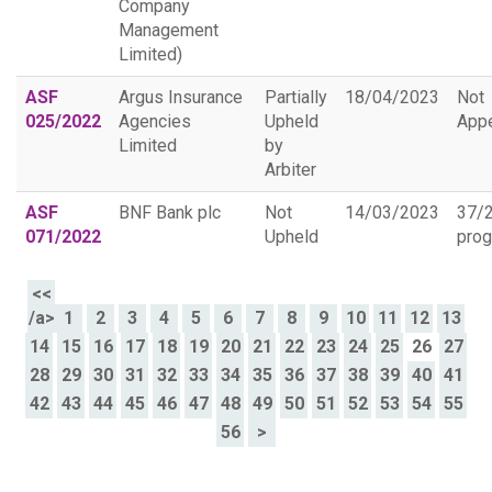
Company
Management
Limited)
ASF
Argus Insurance
Partially
18/04/2023
Not
025/2022
Agencies
Upheld
App
Limited
by
Arbiter
ASF
BNF Bank plc
Not
14/03/2023
37/
071/2022
Upheld
prog
<<
/a>
1
2
3
4
5
6
7
8
9
10
11
12
13
14
15
16
17
18
19
20
21
22
23
24
25
26
27
28
29
30
31
32
33
34
35
36
37
38
39
40
41
42
43
44
45
46
47
48
49
50
51
52
53
54
55
56
>